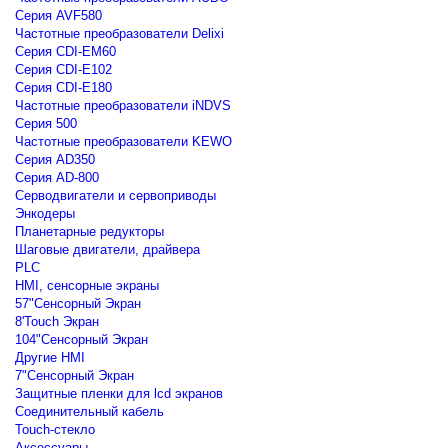
Серия AVF580
Частотные преобразователи Delixi
Серия CDI-EM60
Серия CDI-E102
Серия CDI-E180
Частотные преобразователи iNDVS
Серия 500
Частотные преобразователи KEWO
Серия AD350
Серия AD-800
Серводвигатели и сервоприводы
Энкодеры
Планетарные редукторы
Шаговые двигатели, драйвера
PLC
HMI, сенсорные экраны
57"Сенсорный Экран
8'Touch Экран
104"Сенсорный Экран
Другие HMI
7"Сенсорный Экран
Защитные пленки для lcd экранов
Соединительный кабель
Touch-стекло
Аксессуары