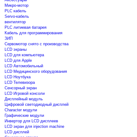
Микро-мотор
PLC кабель
Servo-кабель
вентилятор
PLC литиевая батарея
Кабель для программирования
ЗИП
Сервомотор снято с производства
LCD экраны
LCD для компьютера
LCD для Apple
LCD Автомобильный
LCD Медицинского оборудования
LCD Ноутбука
LCD Телевизора
Сенсорный экран
LCD Игровой консоли
Дисплейный модуль
Цифровой светодиодный дисплей
Сharacter модули
Графические модули
Инвертор для LCD дисплеев
LCD экран для injection machine
LCD дисплей