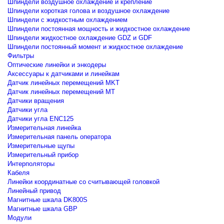
Шпиндели воздушное охлаждение и крепление
Шпиндели короткая голова и воздушное охлаждение
Шпиндели с жидкостным охлаждением
Шпиндели постоянная мощность и жидкостное охлаждение
Шпиндели жидкостное охлаждение GDZ и GDF
Шпиндели постоянный момент и жидкостное охлаждение
Фильтры
Оптические линейки и энкодеры
Аксессуары к датчиками и линейкам
Датчик линейных перемещений MKT
Датчик линейных перемещений MT
Датчики вращения
Датчики угла
Датчики угла ENC125
Измерительная линейка
Измерительная панель оператора
Измерительные щупы
Измерительный прибор
Интерполяторы
Кабеля
Линейки координатные со считывающей головкой
Линейный привод
Магнитные шкала DK800S
Магнитные шкала GBP
Модули