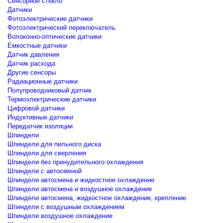
Сенсорное стекло
Датчики
Фотоэлектрические датчики
Фотоэлектрический переключатель
Волоконно-оптические датчики
Емкостные датчики
Датчик давления
Датчик расхода
Другие сенсоры
Радиационные датчики
Полупроводниковый датчик
Термоэлектрические датчики
Цифровой датчики
Индуктивные датчики
Передатчик изоляции
Шпиндели
Шпиндели для пильного диска
Шпиндели для сверления
Шпиндели без принудительного охлаждения
Шпиндели с автосменой
Шпиндели автосмена и жидкостное охлаждение
Шпиндели автосмена и воздушное охлаждение
Шпиндели автосмена, жидкостное охлаждение, крепление
Шпиндели с воздушным охлаждением
Шпиндели воздушное охлаждение