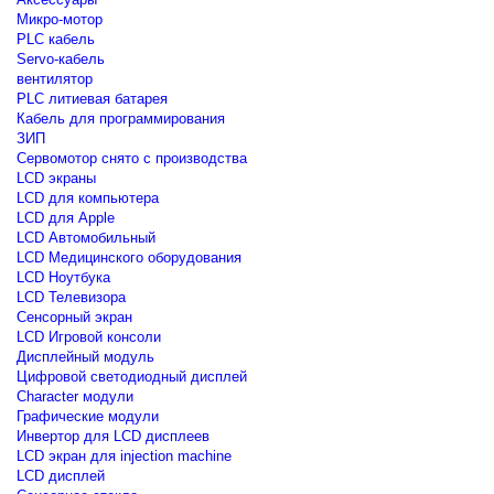
Микро-мотор
PLC кабель
Servo-кабель
вентилятор
PLC литиевая батарея
Кабель для программирования
ЗИП
Сервомотор снято с производства
LCD экраны
LCD для компьютера
LCD для Apple
LCD Автомобильный
LCD Медицинского оборудования
LCD Ноутбука
LCD Телевизора
Сенсорный экран
LCD Игровой консоли
Дисплейный модуль
Цифровой светодиодный дисплей
Сharacter модули
Графические модули
Инвертор для LCD дисплеев
LCD экран для injection machine
LCD дисплей