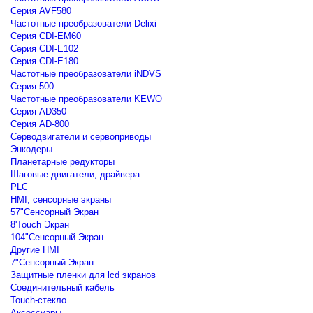
Серия AVF580
Частотные преобразователи Delixi
Серия CDI-EM60
Серия CDI-E102
Серия CDI-E180
Частотные преобразователи iNDVS
Серия 500
Частотные преобразователи KEWO
Серия AD350
Серия AD-800
Серводвигатели и сервоприводы
Энкодеры
Планетарные редукторы
Шаговые двигатели, драйвера
PLC
HMI, сенсорные экраны
57"Сенсорный Экран
8'Touch Экран
104"Сенсорный Экран
Другие HMI
7"Сенсорный Экран
Защитные пленки для lcd экранов
Соединительный кабель
Touch-стекло
Аксессуары