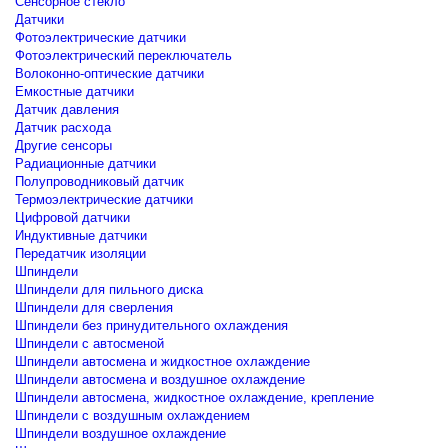
Сенсорное стекло
Датчики
Фотоэлектрические датчики
Фотоэлектрический переключатель
Волоконно-оптические датчики
Емкостные датчики
Датчик давления
Датчик расхода
Другие сенсоры
Радиационные датчики
Полупроводниковый датчик
Термоэлектрические датчики
Цифровой датчики
Индуктивные датчики
Передатчик изоляции
Шпиндели
Шпиндели для пильного диска
Шпиндели для сверления
Шпиндели без принудительного охлаждения
Шпиндели с автосменой
Шпиндели автосмена и жидкостное охлаждение
Шпиндели автосмена и воздушное охлаждение
Шпиндели автосмена, жидкостное охлаждение, крепление
Шпиндели с воздушным охлаждением
Шпиндели воздушное охлаждение