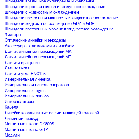
Шпиндели воздушное охлаждение и крепление
Шпиндели короткая голова и воздушное охлаждение
Шпиндели с жидкостным охлаждением
Шпиндели постоянная мощность и жидкостное охлаждение
Шпиндели жидкостное охлаждение GDZ и GDF
Шпиндели постоянный момент и жидкостное охлаждение
Фильтры
Оптические линейки и энкодеры
Аксессуары к датчиками и линейкам
Датчик линейных перемещений MKT
Датчик линейных перемещений MT
Датчики вращения
Датчики угла
Датчики угла ENC125
Измерительная линейка
Измерительная панель оператора
Измерительные щупы
Измерительный прибор
Интерполяторы
Кабеля
Линейки координатные со считывающей головкой
Линейный привод
Магнитные шкала DK800S
Магнитные шкала GBP
Модули