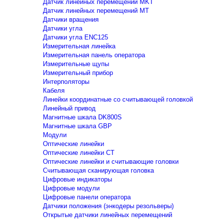
Датчик линейных перемещений MKT
Датчик линейных перемещений MT
Датчики вращения
Датчики угла
Датчики угла ENC125
Измерительная линейка
Измерительная панель оператора
Измерительные щупы
Измерительный прибор
Интерполяторы
Кабеля
Линейки координатные со считывающей головкой
Линейный привод
Магнитные шкала DK800S
Магнитные шкала GBP
Модули
Оптические линейки
Оптические линейки CT
Оптические линейки и считывающие головки
Считывающая сканирующая головка
Цифровые индикаторы
Цифровые модули
Цифровые панели оператора
Датчики положения (энкодеры резольверы)
Открытые датчики линейных перемещений