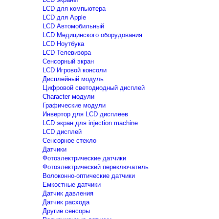
LCD для компьютера
LCD для Apple
LCD Автомобильный
LCD Медицинского оборудования
LCD Ноутбука
LCD Телевизора
Сенсорный экран
LCD Игровой консоли
Дисплейный модуль
Цифровой светодиодный дисплей
Сharacter модули
Графические модули
Инвертор для LCD дисплеев
LCD экран для injection machine
LCD дисплей
Сенсорное стекло
Датчики
Фотоэлектрические датчики
Фотоэлектрический переключатель
Волоконно-оптические датчики
Емкостные датчики
Датчик давления
Датчик расхода
Другие сенсоры