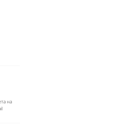
ета на
il