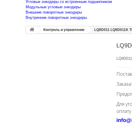
Угловые энкодеры со встроенным подшипником
Модульные угловые энкодеры
Внешние поворотные энкодеры
Внутренние поворотные энкодеры
Контроль и управление
LQ9D011 LQ9D011K T
LQ9D
LQ9D011
Постав
Заказа
Предоп
Для ут
оплату
info@