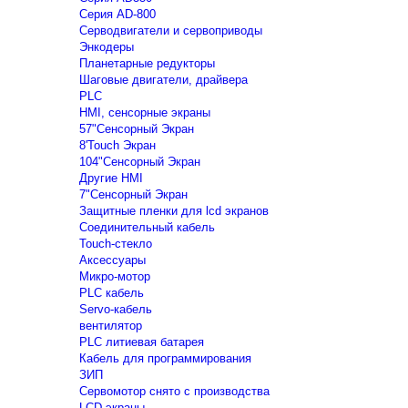
Серия AD-800
Серводвигатели и сервоприводы
Энкодеры
Планетарные редукторы
Шаговые двигатели, драйвера
PLC
HMI, сенсорные экраны
57"Сенсорный Экран
8'Touch Экран
104"Сенсорный Экран
Другие HMI
7"Сенсорный Экран
Защитные пленки для lcd экранов
Соединительный кабель
Touch-стекло
Аксессуары
Микро-мотор
PLC кабель
Servo-кабель
вентилятор
PLC литиевая батарея
Кабель для программирования
ЗИП
Сервомотор снято с производства
LCD экраны