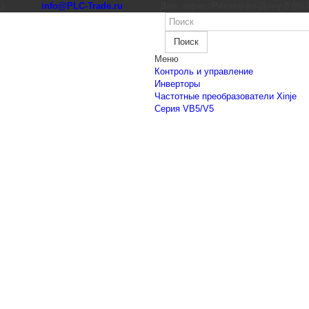
к)
info@PLC-Trade.ru
Доп. офис: Ростов-на-Дону 8 (863) 
Поиск
Меню
Контроль и управление
Инверторы
Частотные преобразователи Xinje
Cерия VB5/V5