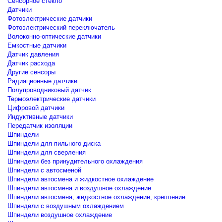
Сенсорное стекло
Датчики
Фотоэлектрические датчики
Фотоэлектрический переключатель
Волоконно-оптические датчики
Емкостные датчики
Датчик давления
Датчик расхода
Другие сенсоры
Радиационные датчики
Полупроводниковый датчик
Термоэлектрические датчики
Цифровой датчики
Индуктивные датчики
Передатчик изоляции
Шпиндели
Шпиндели для пильного диска
Шпиндели для сверления
Шпиндели без принудительного охлаждения
Шпиндели с автосменой
Шпиндели автосмена и жидкостное охлаждение
Шпиндели автосмена и воздушное охлаждение
Шпиндели автосмена, жидкостное охлаждение, крепление
Шпиндели с воздушным охлаждением
Шпиндели воздушное охлаждение