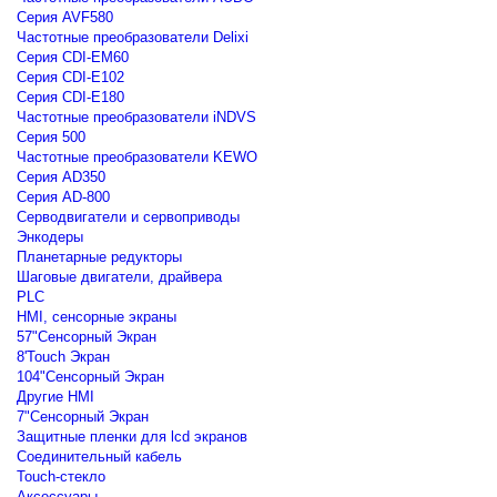
Серия AVF580
Частотные преобразователи Delixi
Серия CDI-EM60
Серия CDI-E102
Серия CDI-E180
Частотные преобразователи iNDVS
Серия 500
Частотные преобразователи KEWO
Серия AD350
Серия AD-800
Серводвигатели и сервоприводы
Энкодеры
Планетарные редукторы
Шаговые двигатели, драйвера
PLC
HMI, сенсорные экраны
57"Сенсорный Экран
8'Touch Экран
104"Сенсорный Экран
Другие HMI
7"Сенсорный Экран
Защитные пленки для lcd экранов
Соединительный кабель
Touch-стекло
Аксессуары