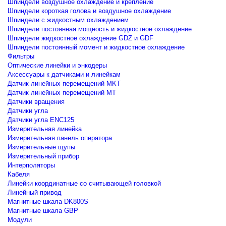
Шпиндели воздушное охлаждение и крепление
Шпиндели короткая голова и воздушное охлаждение
Шпиндели с жидкостным охлаждением
Шпиндели постоянная мощность и жидкостное охлаждение
Шпиндели жидкостное охлаждение GDZ и GDF
Шпиндели постоянный момент и жидкостное охлаждение
Фильтры
Оптические линейки и энкодеры
Аксессуары к датчиками и линейкам
Датчик линейных перемещений MKT
Датчик линейных перемещений MT
Датчики вращения
Датчики угла
Датчики угла ENC125
Измерительная линейка
Измерительная панель оператора
Измерительные щупы
Измерительный прибор
Интерполяторы
Кабеля
Линейки координатные со считывающей головкой
Линейный привод
Магнитные шкала DK800S
Магнитные шкала GBP
Модули