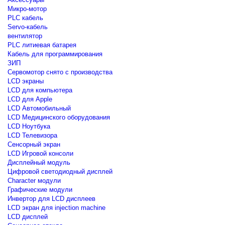
Микро-мотор
PLC кабель
Servo-кабель
вентилятор
PLC литиевая батарея
Кабель для программирования
ЗИП
Сервомотор снято с производства
LCD экраны
LCD для компьютера
LCD для Apple
LCD Автомобильный
LCD Медицинского оборудования
LCD Ноутбука
LCD Телевизора
Сенсорный экран
LCD Игровой консоли
Дисплейный модуль
Цифровой светодиодный дисплей
Сharacter модули
Графические модули
Инвертор для LCD дисплеев
LCD экран для injection machine
LCD дисплей