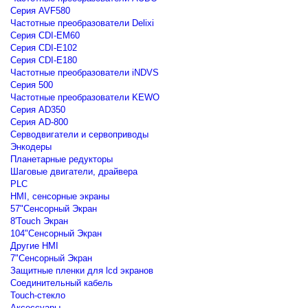
Серия AVF580
Частотные преобразователи Delixi
Серия CDI-EM60
Серия CDI-E102
Серия CDI-E180
Частотные преобразователи iNDVS
Серия 500
Частотные преобразователи KEWO
Серия AD350
Серия AD-800
Серводвигатели и сервоприводы
Энкодеры
Планетарные редукторы
Шаговые двигатели, драйвера
PLC
HMI, сенсорные экраны
57"Сенсорный Экран
8'Touch Экран
104"Сенсорный Экран
Другие HMI
7"Сенсорный Экран
Защитные пленки для lcd экранов
Соединительный кабель
Touch-стекло
Аксессуары