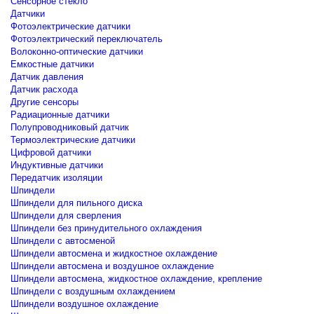
Сенсорное стекло
Датчики
Фотоэлектрические датчики
Фотоэлектрический переключатель
Волоконно-оптические датчики
Емкостные датчики
Датчик давления
Датчик расхода
Другие сенсоры
Радиационные датчики
Полупроводниковый датчик
Термоэлектрические датчики
Цифровой датчики
Индуктивные датчики
Передатчик изоляции
Шпиндели
Шпиндели для пильного диска
Шпиндели для сверления
Шпиндели без принудительного охлаждения
Шпиндели с автосменой
Шпиндели автосмена и жидкостное охлаждение
Шпиндели автосмена и воздушное охлаждение
Шпиндели автосмена, жидкостное охлаждение, крепление
Шпиндели с воздушным охлаждением
Шпиндели воздушное охлаждение