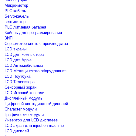
Микро-мотор
PLC кабель
Servo-кабель
вентилятор
PLC литиевая батарея
Кабель для программирования
ЗИП
Сервомотор снято с производства
LCD экраны
LCD для компьютера
LCD для Apple
LCD Автомобильный
LCD Медицинского оборудования
LCD Ноутбука
LCD Телевизора
Сенсорный экран
LCD Игровой консоли
Дисплейный модуль
Цифровой светодиодный дисплей
Сharacter модули
Графические модули
Инвертор для LCD дисплеев
LCD экран для injection machine
LCD дисплей