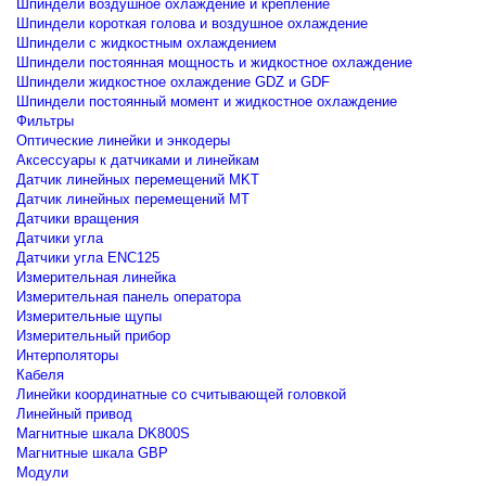
Шпиндели воздушное охлаждение и крепление
Шпиндели короткая голова и воздушное охлаждение
Шпиндели с жидкостным охлаждением
Шпиндели постоянная мощность и жидкостное охлаждение
Шпиндели жидкостное охлаждение GDZ и GDF
Шпиндели постоянный момент и жидкостное охлаждение
Фильтры
Оптические линейки и энкодеры
Аксессуары к датчиками и линейкам
Датчик линейных перемещений MKT
Датчик линейных перемещений MT
Датчики вращения
Датчики угла
Датчики угла ENC125
Измерительная линейка
Измерительная панель оператора
Измерительные щупы
Измерительный прибор
Интерполяторы
Кабеля
Линейки координатные со считывающей головкой
Линейный привод
Магнитные шкала DK800S
Магнитные шкала GBP
Модули