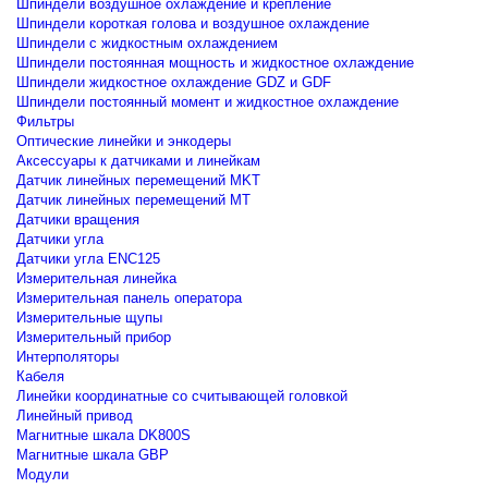
Шпиндели воздушное охлаждение и крепление
Шпиндели короткая голова и воздушное охлаждение
Шпиндели с жидкостным охлаждением
Шпиндели постоянная мощность и жидкостное охлаждение
Шпиндели жидкостное охлаждение GDZ и GDF
Шпиндели постоянный момент и жидкостное охлаждение
Фильтры
Оптические линейки и энкодеры
Аксессуары к датчиками и линейкам
Датчик линейных перемещений MKT
Датчик линейных перемещений MT
Датчики вращения
Датчики угла
Датчики угла ENC125
Измерительная линейка
Измерительная панель оператора
Измерительные щупы
Измерительный прибор
Интерполяторы
Кабеля
Линейки координатные со считывающей головкой
Линейный привод
Магнитные шкала DK800S
Магнитные шкала GBP
Модули