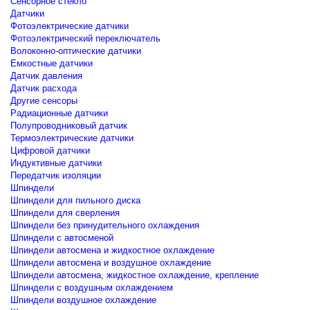
Сенсорное стекло
Датчики
Фотоэлектрические датчики
Фотоэлектрический переключатель
Волоконно-оптические датчики
Емкостные датчики
Датчик давления
Датчик расхода
Другие сенсоры
Радиационные датчики
Полупроводниковый датчик
Термоэлектрические датчики
Цифровой датчики
Индуктивные датчики
Передатчик изоляции
Шпиндели
Шпиндели для пильного диска
Шпиндели для сверления
Шпиндели без принудительного охлаждения
Шпиндели с автосменой
Шпиндели автосмена и жидкостное охлаждение
Шпиндели автосмена и воздушное охлаждение
Шпиндели автосмена, жидкостное охлаждение, крепление
Шпиндели с воздушным охлаждением
Шпиндели воздушное охлаждение