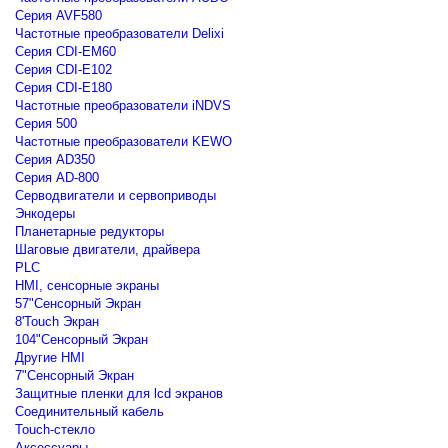
Серия AVF580
Частотные преобразователи Delixi
Серия CDI-EM60
Серия CDI-E102
Серия CDI-E180
Частотные преобразователи iNDVS
Серия 500
Частотные преобразователи KEWO
Серия AD350
Серия AD-800
Серводвигатели и сервоприводы
Энкодеры
Планетарные редукторы
Шаговые двигатели, драйвера
PLC
HMI, сенсорные экраны
57"Сенсорный Экран
8'Touch Экран
104"Сенсорный Экран
Другие HMI
7"Сенсорный Экран
Защитные пленки для lcd экранов
Соединительный кабель
Touch-стекло
Аксессуары