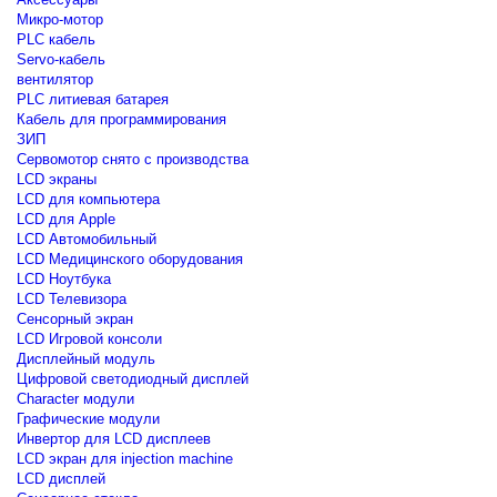
Микро-мотор
PLC кабель
Servo-кабель
вентилятор
PLC литиевая батарея
Кабель для программирования
ЗИП
Сервомотор снято с производства
LCD экраны
LCD для компьютера
LCD для Apple
LCD Автомобильный
LCD Медицинского оборудования
LCD Ноутбука
LCD Телевизора
Сенсорный экран
LCD Игровой консоли
Дисплейный модуль
Цифровой светодиодный дисплей
Сharacter модули
Графические модули
Инвертор для LCD дисплеев
LCD экран для injection machine
LCD дисплей