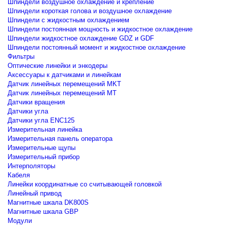
Шпиндели воздушное охлаждение и крепление
Шпиндели короткая голова и воздушное охлаждение
Шпиндели с жидкостным охлаждением
Шпиндели постоянная мощность и жидкостное охлаждение
Шпиндели жидкостное охлаждение GDZ и GDF
Шпиндели постоянный момент и жидкостное охлаждение
Фильтры
Оптические линейки и энкодеры
Аксессуары к датчиками и линейкам
Датчик линейных перемещений MKT
Датчик линейных перемещений MT
Датчики вращения
Датчики угла
Датчики угла ENC125
Измерительная линейка
Измерительная панель оператора
Измерительные щупы
Измерительный прибор
Интерполяторы
Кабеля
Линейки координатные со считывающей головкой
Линейный привод
Магнитные шкала DK800S
Магнитные шкала GBP
Модули