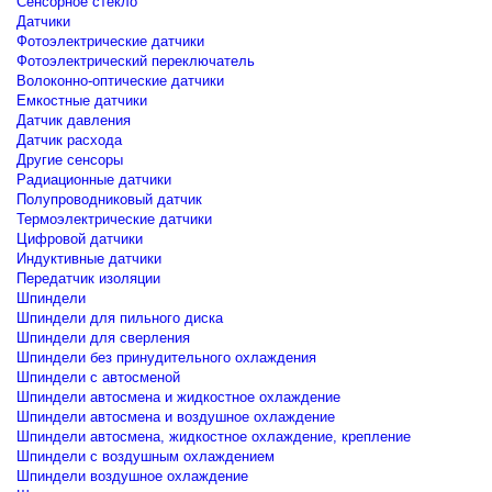
Сенсорное стекло
Датчики
Фотоэлектрические датчики
Фотоэлектрический переключатель
Волоконно-оптические датчики
Емкостные датчики
Датчик давления
Датчик расхода
Другие сенсоры
Радиационные датчики
Полупроводниковый датчик
Термоэлектрические датчики
Цифровой датчики
Индуктивные датчики
Передатчик изоляции
Шпиндели
Шпиндели для пильного диска
Шпиндели для сверления
Шпиндели без принудительного охлаждения
Шпиндели с автосменой
Шпиндели автосмена и жидкостное охлаждение
Шпиндели автосмена и воздушное охлаждение
Шпиндели автосмена, жидкостное охлаждение, крепление
Шпиндели с воздушным охлаждением
Шпиндели воздушное охлаждение