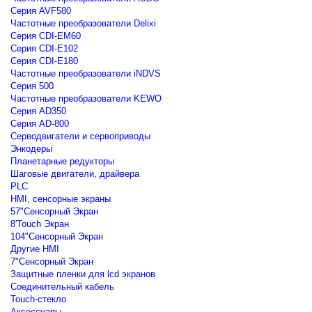
Серия AVF580
Частотные преобразователи Delixi
Серия CDI-EM60
Серия CDI-E102
Серия CDI-E180
Частотные преобразователи iNDVS
Серия 500
Частотные преобразователи KEWO
Серия AD350
Серия AD-800
Серводвигатели и сервоприводы
Энкодеры
Планетарные редукторы
Шаговые двигатели, драйвера
PLC
HMI, сенсорные экраны
57"Сенсорный Экран
8'Touch Экран
104"Сенсорный Экран
Другие HMI
7"Сенсорный Экран
Защитные пленки для lcd экранов
Соединительный кабель
Touch-стекло
Аксессуары