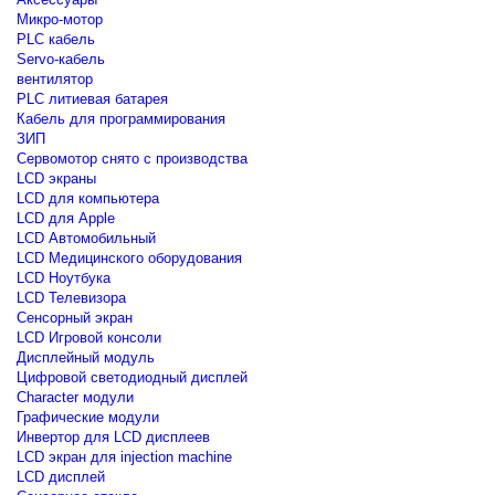
Микро-мотор
PLC кабель
Servo-кабель
вентилятор
PLC литиевая батарея
Кабель для программирования
ЗИП
Сервомотор снято с производства
LCD экраны
LCD для компьютера
LCD для Apple
LCD Автомобильный
LCD Медицинского оборудования
LCD Ноутбука
LCD Телевизора
Сенсорный экран
LCD Игровой консоли
Дисплейный модуль
Цифровой светодиодный дисплей
Сharacter модули
Графические модули
Инвертор для LCD дисплеев
LCD экран для injection machine
LCD дисплей