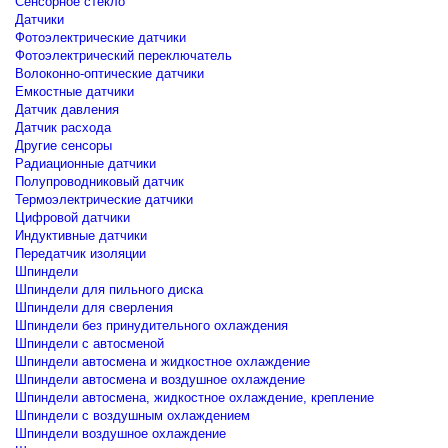
Сенсорное стекло
Датчики
Фотоэлектрические датчики
Фотоэлектрический переключатель
Волоконно-оптические датчики
Емкостные датчики
Датчик давления
Датчик расхода
Другие сенсоры
Радиационные датчики
Полупроводниковый датчик
Термоэлектрические датчики
Цифровой датчики
Индуктивные датчики
Передатчик изоляции
Шпиндели
Шпиндели для пильного диска
Шпиндели для сверления
Шпиндели без принудительного охлаждения
Шпиндели с автосменой
Шпиндели автосмена и жидкостное охлаждение
Шпиндели автосмена и воздушное охлаждение
Шпиндели автосмена, жидкостное охлаждение, крепление
Шпиндели с воздушным охлаждением
Шпиндели воздушное охлаждение