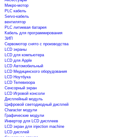
Микро-мотор
PLC кабель
Servo-кабель
вентилятор
PLC литиевая батарея
Кабель для программирования
ЗИП
Сервомотор снято с производства
LCD экраны
LCD для компьютера
LCD для Apple
LCD Автомобильный
LCD Медицинского оборудования
LCD Ноутбука
LCD Телевизора
Сенсорный экран
LCD Игровой консоли
Дисплейный модуль
Цифровой светодиодный дисплей
Сharacter модули
Графические модули
Инвертор для LCD дисплеев
LCD экран для injection machine
LCD дисплей