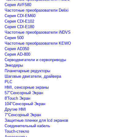
Серия AVF580
Частотные преобразователи Delixi
Серия CDI-EM60
Серия CDI-E102
Серия CDI-E180
Частотные преобразователи iNDVS
Серия 500
Частотные преобразователи KEWO
Серия AD350
Серия AD-800
Серводвигатели и сервоприводы
Энкодеры
Планетарные редукторы
Шаговые двигатели, драйвера
PLC
HMI, сенсорные экраны
57"Сенсорный Экран
8'Touch Экран
104"Сенсорный Экран
Другие HMI
7"Сенсорный Экран
Защитные пленки для lcd экранов
Соединительный кабель
Touch-стекло
Аксессуары