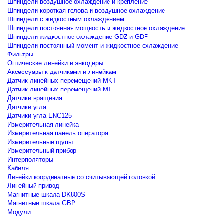
Шпиндели воздушное охлаждение и крепление
Шпиндели короткая голова и воздушное охлаждение
Шпиндели с жидкостным охлаждением
Шпиндели постоянная мощность и жидкостное охлаждение
Шпиндели жидкостное охлаждение GDZ и GDF
Шпиндели постоянный момент и жидкостное охлаждение
Фильтры
Оптические линейки и энкодеры
Аксессуары к датчиками и линейкам
Датчик линейных перемещений MKT
Датчик линейных перемещений MT
Датчики вращения
Датчики угла
Датчики угла ENC125
Измерительная линейка
Измерительная панель оператора
Измерительные щупы
Измерительный прибор
Интерполяторы
Кабеля
Линейки координатные со считывающей головкой
Линейный привод
Магнитные шкала DK800S
Магнитные шкала GBP
Модули