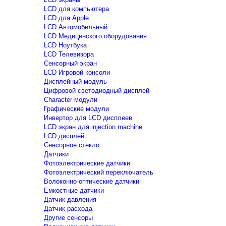
LCD для компьютера
LCD для Apple
LCD Автомобильный
LCD Медицинского оборудования
LCD Ноутбука
LCD Телевизора
Сенсорный экран
LCD Игровой консоли
Дисплейный модуль
Цифровой светодиодный дисплей
Сharacter модули
Графические модули
Инвертор для LCD дисплеев
LCD экран для injection machine
LCD дисплей
Сенсорное стекло
Датчики
Фотоэлектрические датчики
Фотоэлектрический переключатель
Волоконно-оптические датчики
Емкостные датчики
Датчик давления
Датчик расхода
Другие сенсоры