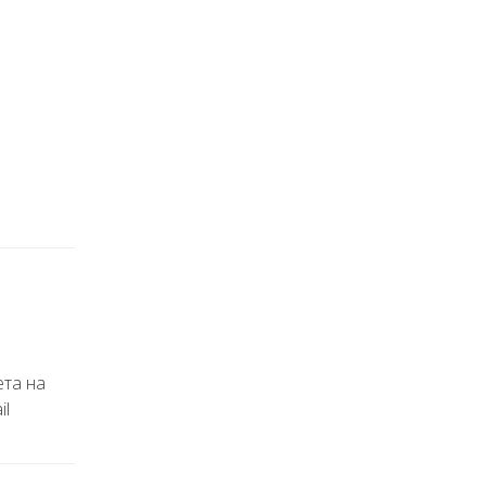
ета на
il