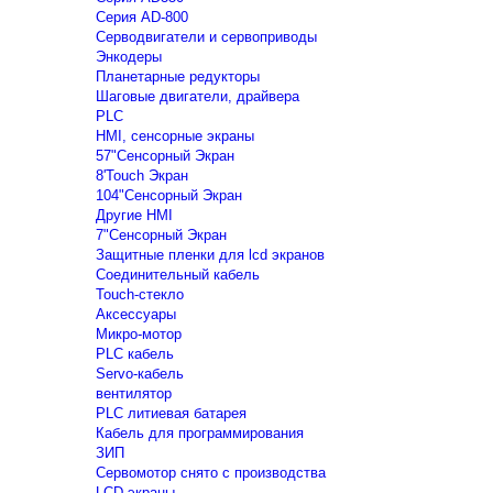
Серия AD-800
Серводвигатели и сервоприводы
Энкодеры
Планетарные редукторы
Шаговые двигатели, драйвера
PLC
HMI, сенсорные экраны
57"Сенсорный Экран
8'Touch Экран
104"Сенсорный Экран
Другие HMI
7"Сенсорный Экран
Защитные пленки для lcd экранов
Соединительный кабель
Touch-стекло
Аксессуары
Микро-мотор
PLC кабель
Servo-кабель
вентилятор
PLC литиевая батарея
Кабель для программирования
ЗИП
Сервомотор снято с производства
LCD экраны