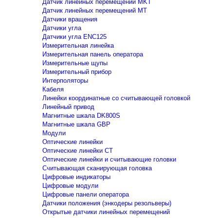
Датчик линейных перемещений MKT
Датчик линейных перемещений MT
Датчики вращения
Датчики угла
Датчики угла ENC125
Измерительная линейка
Измерительная панель оператора
Измерительные щупы
Измерительный прибор
Интерполяторы
Кабеля
Линейки координатные со считывающей головкой
Линейный привод
Магнитные шкала DK800S
Магнитные шкала GBP
Модули
Оптические линейки
Оптические линейки CT
Оптические линейки и считывающие головки
Считывающая сканирующая головка
Цифровые индикаторы
Цифровые модули
Цифровые панели оператора
Датчики положения (энкодеры резольверы)
Открытые датчики линейных перемещений