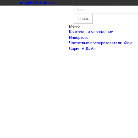
к)
info@PLC-Trade.ru
Доп. офис: Ростов-на-Дону 8 (863) 
Поиск
Меню
Контроль и управление
Инверторы
Частотные преобразователи Xinje
Cерия VB5/V5