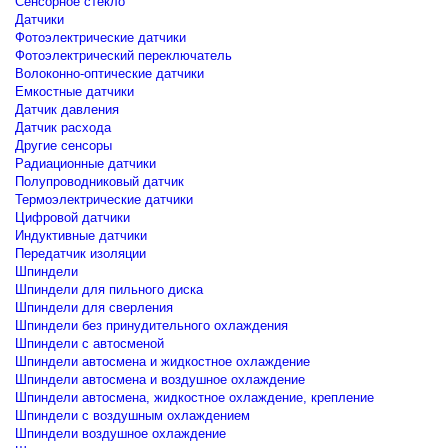
Сенсорное стекло
Датчики
Фотоэлектрические датчики
Фотоэлектрический переключатель
Волоконно-оптические датчики
Емкостные датчики
Датчик давления
Датчик расхода
Другие сенсоры
Радиационные датчики
Полупроводниковый датчик
Термоэлектрические датчики
Цифровой датчики
Индуктивные датчики
Передатчик изоляции
Шпиндели
Шпиндели для пильного диска
Шпиндели для сверления
Шпиндели без принудительного охлаждения
Шпиндели с автосменой
Шпиндели автосмена и жидкостное охлаждение
Шпиндели автосмена и воздушное охлаждение
Шпиндели автосмена, жидкостное охлаждение, крепление
Шпиндели с воздушным охлаждением
Шпиндели воздушное охлаждение