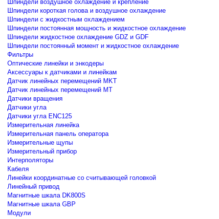
Шпиндели воздушное охлаждение и крепление
Шпиндели короткая голова и воздушное охлаждение
Шпиндели с жидкостным охлаждением
Шпиндели постоянная мощность и жидкостное охлаждение
Шпиндели жидкостное охлаждение GDZ и GDF
Шпиндели постоянный момент и жидкостное охлаждение
Фильтры
Оптические линейки и энкодеры
Аксессуары к датчиками и линейкам
Датчик линейных перемещений MKT
Датчик линейных перемещений MT
Датчики вращения
Датчики угла
Датчики угла ENC125
Измерительная линейка
Измерительная панель оператора
Измерительные щупы
Измерительный прибор
Интерполяторы
Кабеля
Линейки координатные со считывающей головкой
Линейный привод
Магнитные шкала DK800S
Магнитные шкала GBP
Модули