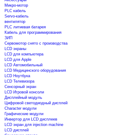
Микро-мотор
PLC кабель
Servo-кабель
вентилятор
PLC литиевая батарея
Кабель для программирования
ЗИП
Сервомотор снято с производства
LCD экраны
LCD для компьютера
LCD для Apple
LCD Автомобильный
LCD Медицинского оборудования
LCD Ноутбука
LCD Телевизора
Сенсорный экран
LCD Игровой консоли
Дисплейный модуль
Цифровой светодиодный дисплей
Сharacter модули
Графические модули
Инвертор для LCD дисплеев
LCD экран для injection machine
LCD дисплей