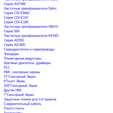
Серия AVF580
Частотные преобразователи Delixi
Серия CDI-EM60
Серия CDI-E102
Серия CDI-E180
Частотные преобразователи iNDVS
Серия 500
Частотные преобразователи KEWO
Серия AD350
Серия AD-800
Серводвигатели и сервоприводы
Энкодеры
Планетарные редукторы
Шаговые двигатели, драйвера
PLC
HMI, сенсорные экраны
57"Сенсорный Экран
8'Touch Экран
104"Сенсорный Экран
Другие HMI
7"Сенсорный Экран
Защитные пленки для lcd экранов
Соединительный кабель
Touch-стекло
Аксессуары