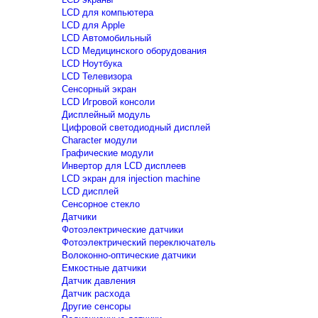
LCD для компьютера
LCD для Apple
LCD Автомобильный
LCD Медицинского оборудования
LCD Ноутбука
LCD Телевизора
Сенсорный экран
LCD Игровой консоли
Дисплейный модуль
Цифровой светодиодный дисплей
Сharacter модули
Графические модули
Инвертор для LCD дисплеев
LCD экран для injection machine
LCD дисплей
Сенсорное стекло
Датчики
Фотоэлектрические датчики
Фотоэлектрический переключатель
Волоконно-оптические датчики
Емкостные датчики
Датчик давления
Датчик расхода
Другие сенсоры