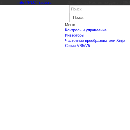
к)
info@PLC-Trade.ru
Доп. офис: Ростов-на-Дону 8 (863) 
Поиск
Меню
Контроль и управление
Инверторы
Частотные преобразователи Xinje
Cерия VB5/V5