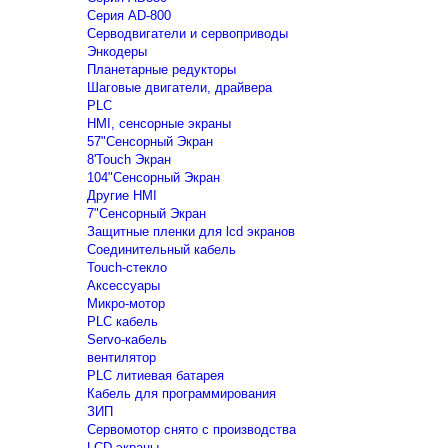
Серия AD-800
Серводвигатели и сервоприводы
Энкодеры
Планетарные редукторы
Шаговые двигатели, драйвера
PLC
HMI, сенсорные экраны
57"Сенсорный Экран
8'Touch Экран
104"Сенсорный Экран
Другие HMI
7"Сенсорный Экран
Защитные пленки для lcd экранов
Соединительный кабель
Touch-стекло
Аксессуары
Микро-мотор
PLC кабель
Servo-кабель
вентилятор
PLC литиевая батарея
Кабель для программирования
ЗИП
Сервомотор снято с производства
LCD экраны