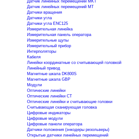
Датчик линейных перемещений MKT
Датчик линейных перемещений MT
Датчики вращения
Датчики угла
Датчики угла ENC125
Измерительная линейка
Измерительная панель оператора
Измерительные щупы
Измерительный прибор
Интерполяторы
Кабеля
Линейки координатные со считывающей головкой
Линейный привод
Магнитные шкала DK800S
Магнитные шкала GBP
Модули
Оптические линейки
Оптические линейки CT
Оптические линейки и считывающие головки
Считывающая сканирующая головка
Цифровые индикаторы
Цифровые модули
Цифровые панели оператора
Датчики положения (энкодеры резольверы)
Открытые датчики линейных перемещений