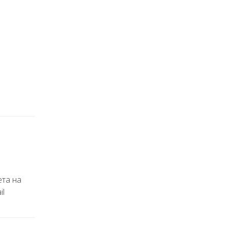
ета на
il