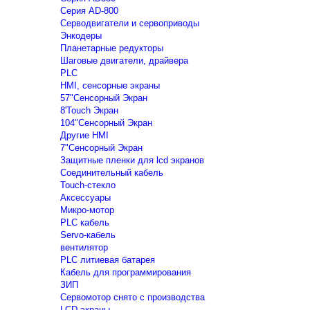
Серия AD-800
Серводвигатели и сервоприводы
Энкодеры
Планетарные редукторы
Шаговые двигатели, драйвера
PLC
HMI, сенсорные экраны
57"Сенсорный Экран
8'Touch Экран
104"Сенсорный Экран
Другие HMI
7"Сенсорный Экран
Защитные пленки для lcd экранов
Соединительный кабель
Touch-стекло
Аксессуары
Микро-мотор
PLC кабель
Servo-кабель
вентилятор
PLC литиевая батарея
Кабель для программирования
ЗИП
Сервомотор снято с производства
LCD экраны