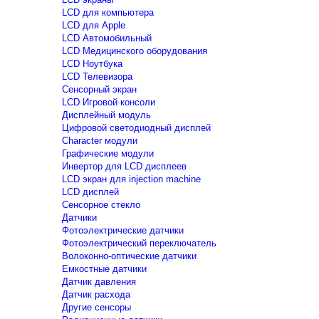
LCD для компьютера
LCD для Apple
LCD Автомобильный
LCD Медицинского оборудования
LCD Ноутбука
LCD Телевизора
Сенсорный экран
LCD Игровой консоли
Дисплейный модуль
Цифровой светодиодный дисплей
Сharacter модули
Графические модули
Инвертор для LCD дисплеев
LCD экран для injection machine
LCD дисплей
Сенсорное стекло
Датчики
Фотоэлектрические датчики
Фотоэлектрический переключатель
Волоконно-оптические датчики
Емкостные датчики
Датчик давления
Датчик расхода
Другие сенсоры