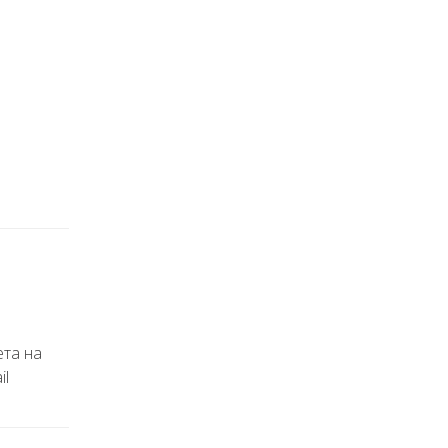
ета на
il