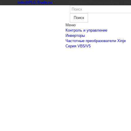
к)
info@PLC-Trade.ru
Доп. офис: Ростов-на-Дону 8 (863) 
Поиск
Меню
Контроль и управление
Инверторы
Частотные преобразователи Xinje
Cерия VB5/V5