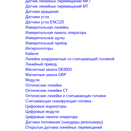
Датчик линейных перемещений MKT
Датчик линейных перемещений MT
Датчики вращения
Датчики угла
Датчики угла ENC125
Измерительная линейка
Измерительная панель оператора
Измерительные щупы
Измерительный прибор
Интерполяторы
Кабеля
Линейки координатные со считывающей головкой
Линейный привод
Магнитные шкала DK800S
Магнитные шкала GBP
Модули
Оптические линейки
Оптические линейки CT
Оптические линейки и считывающие головки
Считывающая сканирующая головка
Цифровые индикаторы
Цифровые модули
Цифровые панели оператора
Датчики положения (энкодеры резольверы)
Открытые датчики линейных перемещений