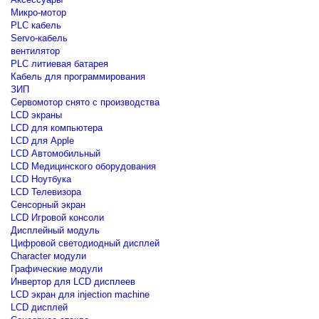
Микро-мотор
PLC кабель
Servo-кабель
вентилятор
PLC литиевая батарея
Кабель для программирования
ЗИП
Сервомотор снято с производства
LCD экраны
LCD для компьютера
LCD для Apple
LCD Автомобильный
LCD Медицинского оборудования
LCD Ноутбука
LCD Телевизора
Сенсорный экран
LCD Игровой консоли
Дисплейный модуль
Цифровой светодиодный дисплей
Сharacter модули
Графические модули
Инвертор для LCD дисплеев
LCD экран для injection machine
LCD дисплей