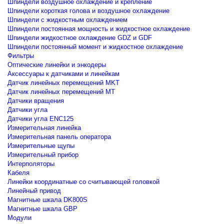
Шпиндели воздушное охлаждение и крепление
Шпиндели короткая голова и воздушное охлаждение
Шпиндели с жидкостным охлаждением
Шпиндели постоянная мощность и жидкостное охлаждение
Шпиндели жидкостное охлаждение GDZ и GDF
Шпиндели постоянный момент и жидкостное охлаждение
Фильтры
Оптические линейки и энкодеры
Аксессуары к датчиками и линейкам
Датчик линейных перемещений MKT
Датчик линейных перемещений MT
Датчики вращения
Датчики угла
Датчики угла ENC125
Измерительная линейка
Измерительная панель оператора
Измерительные щупы
Измерительный прибор
Интерполяторы
Кабеля
Линейки координатные со считывающей головкой
Линейный привод
Магнитные шкала DK800S
Магнитные шкала GBP
Модули