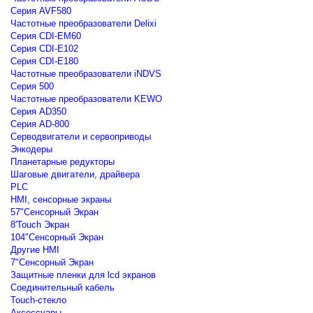
Серия AVF580
Частотные преобразователи Delixi
Серия CDI-EM60
Серия CDI-E102
Серия CDI-E180
Частотные преобразователи iNDVS
Серия 500
Частотные преобразователи KEWO
Серия AD350
Серия AD-800
Серводвигатели и сервоприводы
Энкодеры
Планетарные редукторы
Шаговые двигатели, драйвера
PLC
HMI, сенсорные экраны
57"Сенсорный Экран
8'Touch Экран
104"Сенсорный Экран
Другие HMI
7"Сенсорный Экран
Защитные пленки для lcd экранов
Соединительный кабель
Touch-стекло
Аксессуары