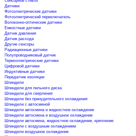
Сенсорное стекло
Датчики
Фотоэлектрические датчики
Фотоэлектрический переключатель
Волоконно-оптические датчики
Емкостные датчики
Датчик давления
Датчик расхода
Другие сенсоры
Радиационные датчики
Полупроводниковый датчик
Термоэлектрические датчики
Цифровой датчики
Индуктивные датчики
Передатчик изоляции
Шпиндели
Шпиндели для пильного диска
Шпиндели для сверления
Шпиндели без принудительного охлаждения
Шпиндели с автосменой
Шпиндели автосмена и жидкостное охлаждение
Шпиндели автосмена и воздушное охлаждение
Шпиндели автосмена, жидкостное охлаждение, крепление
Шпиндели с воздушным охлаждением
Шпиндели воздушное охлаждение