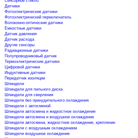
Сенсорное стекло
Датчики
Фотоэлектрические датчики
Фотоэлектрический переключатель
Волоконно-оптические датчики
Емкостные датчики
Датчик давления
Датчик расхода
Другие сенсоры
Радиационные датчики
Полупроводниковый датчик
Термоэлектрические датчики
Цифровой датчики
Индуктивные датчики
Передатчик изоляции
Шпиндели
Шпиндели для пильного диска
Шпиндели для сверления
Шпиндели без принудительного охлаждения
Шпиндели с автосменой
Шпиндели автосмена и жидкостное охлаждение
Шпиндели автосмена и воздушное охлаждение
Шпиндели автосмена, жидкостное охлаждение, крепление
Шпиндели с воздушным охлаждением
Шпиндели воздушное охлаждение