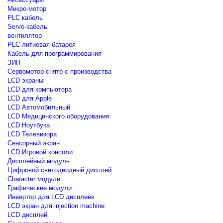
Микро-мотор
PLC кабель
Servo-кабель
вентилятор
PLC литиевая батарея
Кабель для программирования
ЗИП
Сервомотор снято с производства
LCD экраны
LCD для компьютера
LCD для Apple
LCD Автомобильный
LCD Медицинского оборудования
LCD Ноутбука
LCD Телевизора
Сенсорный экран
LCD Игровой консоли
Дисплейный модуль
Цифровой светодиодный дисплей
Сharacter модули
Графические модули
Инвертор для LCD дисплеев
LCD экран для injection machine
LCD дисплей