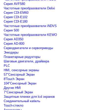
Серия AVF580
Частотные преобразователи Delixi
Серия CDI-EM60
Серия CDI-E102
Серия CDI-E180
Частотные преобразователи iNDVS
Серия 500
Частотные преобразователи KEWO
Серия AD350
Серия AD-800
Серводвигатели и сервоприводы
Энкодеры
Планетарные редукторы
Шаговые двигатели, драйвера
PLC
HMI, сенсорные экраны
57"Сенсорный Экран
8'Touch Экран
104"Сенсорный Экран
Другие HMI
7"Сенсорный Экран
Защитные пленки для lcd экранов
Соединительный кабель
Touch-стекло
Аксессуары