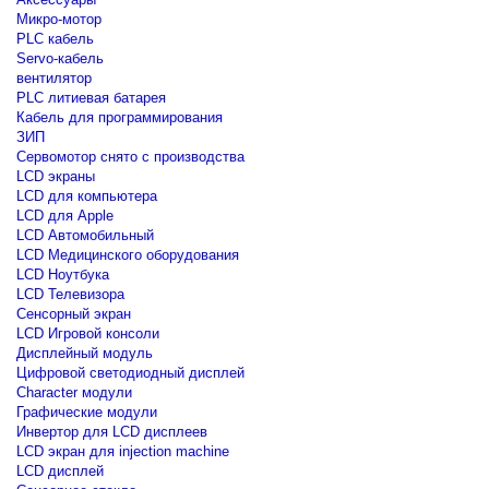
Микро-мотор
PLC кабель
Servo-кабель
вентилятор
PLC литиевая батарея
Кабель для программирования
ЗИП
Сервомотор снято с производства
LCD экраны
LCD для компьютера
LCD для Apple
LCD Автомобильный
LCD Медицинского оборудования
LCD Ноутбука
LCD Телевизора
Сенсорный экран
LCD Игровой консоли
Дисплейный модуль
Цифровой светодиодный дисплей
Сharacter модули
Графические модули
Инвертор для LCD дисплеев
LCD экран для injection machine
LCD дисплей