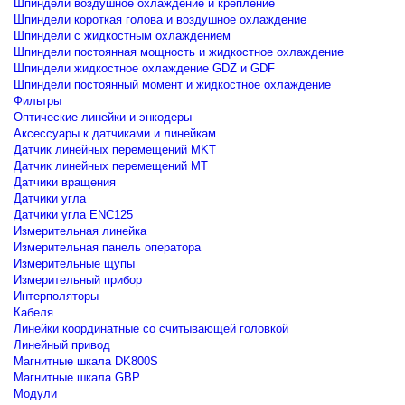
Шпиндели воздушное охлаждение и крепление
Шпиндели короткая голова и воздушное охлаждение
Шпиндели с жидкостным охлаждением
Шпиндели постоянная мощность и жидкостное охлаждение
Шпиндели жидкостное охлаждение GDZ и GDF
Шпиндели постоянный момент и жидкостное охлаждение
Фильтры
Оптические линейки и энкодеры
Аксессуары к датчиками и линейкам
Датчик линейных перемещений MKT
Датчик линейных перемещений MT
Датчики вращения
Датчики угла
Датчики угла ENC125
Измерительная линейка
Измерительная панель оператора
Измерительные щупы
Измерительный прибор
Интерполяторы
Кабеля
Линейки координатные со считывающей головкой
Линейный привод
Магнитные шкала DK800S
Магнитные шкала GBP
Модули