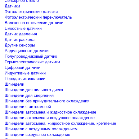
Сенсорное стекло
Датчики
Фотоэлектрические датчики
Фотоэлектрический переключатель
Волоконно-оптические датчики
Емкостные датчики
Датчик давления
Датчик расхода
Другие сенсоры
Радиационные датчики
Полупроводниковый датчик
Термоэлектрические датчики
Цифровой датчики
Индуктивные датчики
Передатчик изоляции
Шпиндели
Шпиндели для пильного диска
Шпиндели для сверления
Шпиндели без принудительного охлаждения
Шпиндели с автосменой
Шпиндели автосмена и жидкостное охлаждение
Шпиндели автосмена и воздушное охлаждение
Шпиндели автосмена, жидкостное охлаждение, крепление
Шпиндели с воздушным охлаждением
Шпиндели воздушное охлаждение