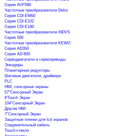
Серия AVF580
Частотные преобразователи Delixi
Серия CDI-EM60
Серия CDI-E102
Серия CDI-E180
Частотные преобразователи iNDVS
Серия 500
Частотные преобразователи KEWO
Серия AD350
Серия AD-800
Серводвигатели и сервоприводы
Энкодеры
Планетарные редукторы
Шаговые двигатели, драйвера
PLC
HMI, сенсорные экраны
57"Сенсорный Экран
8'Touch Экран
104"Сенсорный Экран
Другие HMI
7"Сенсорный Экран
Защитные пленки для lcd экранов
Соединительный кабель
Touch-стекло
Аксессуары