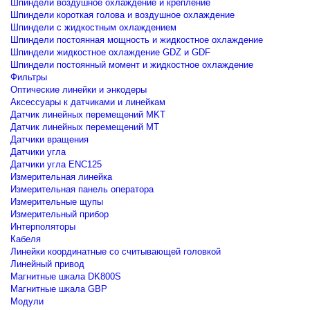
Шпиндели воздушное охлаждение и крепление
Шпиндели короткая голова и воздушное охлаждение
Шпиндели с жидкостным охлаждением
Шпиндели постоянная мощность и жидкостное охлаждение
Шпиндели жидкостное охлаждение GDZ и GDF
Шпиндели постоянный момент и жидкостное охлаждение
Фильтры
Оптические линейки и энкодеры
Аксессуары к датчиками и линейкам
Датчик линейных перемещений MKT
Датчик линейных перемещений MT
Датчики вращения
Датчики угла
Датчики угла ENC125
Измерительная линейка
Измерительная панель оператора
Измерительные щупы
Измерительный прибор
Интерполяторы
Кабеля
Линейки координатные со считывающей головкой
Линейный привод
Магнитные шкала DK800S
Магнитные шкала GBP
Модули