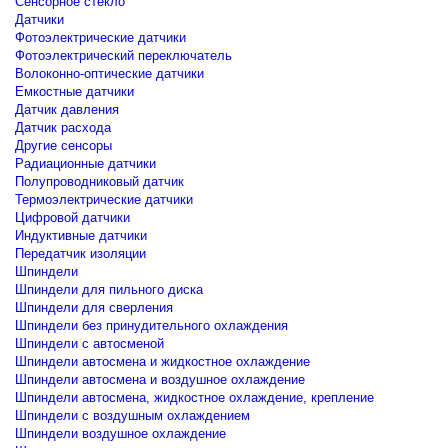
Сенсорное стекло
Датчики
Фотоэлектрические датчики
Фотоэлектрический переключатель
Волоконно-оптические датчики
Емкостные датчики
Датчик давления
Датчик расхода
Другие сенсоры
Радиационные датчики
Полупроводниковый датчик
Термоэлектрические датчики
Цифровой датчики
Индуктивные датчики
Передатчик изоляции
Шпиндели
Шпиндели для пильного диска
Шпиндели для сверления
Шпиндели без принудительного охлаждения
Шпиндели с автосменой
Шпиндели автосмена и жидкостное охлаждение
Шпиндели автосмена и воздушное охлаждение
Шпиндели автосмена, жидкостное охлаждение, крепление
Шпиндели с воздушным охлаждением
Шпиндели воздушное охлаждение