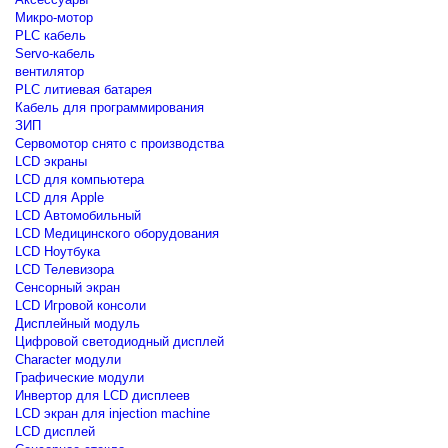
Микро-мотор
PLC кабель
Servo-кабель
вентилятор
PLC литиевая батарея
Кабель для программирования
ЗИП
Сервомотор снято с производства
LCD экраны
LCD для компьютера
LCD для Apple
LCD Автомобильный
LCD Медицинского оборудования
LCD Ноутбука
LCD Телевизора
Сенсорный экран
LCD Игровой консоли
Дисплейный модуль
Цифровой светодиодный дисплей
Сharacter модули
Графические модули
Инвертор для LCD дисплеев
LCD экран для injection machine
LCD дисплей