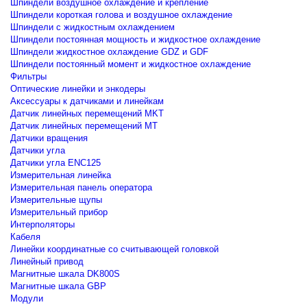
Шпиндели воздушное охлаждение и крепление
Шпиндели короткая голова и воздушное охлаждение
Шпиндели с жидкостным охлаждением
Шпиндели постоянная мощность и жидкостное охлаждение
Шпиндели жидкостное охлаждение GDZ и GDF
Шпиндели постоянный момент и жидкостное охлаждение
Фильтры
Оптические линейки и энкодеры
Аксессуары к датчиками и линейкам
Датчик линейных перемещений MKT
Датчик линейных перемещений MT
Датчики вращения
Датчики угла
Датчики угла ENC125
Измерительная линейка
Измерительная панель оператора
Измерительные щупы
Измерительный прибор
Интерполяторы
Кабеля
Линейки координатные со считывающей головкой
Линейный привод
Магнитные шкала DK800S
Магнитные шкала GBP
Модули