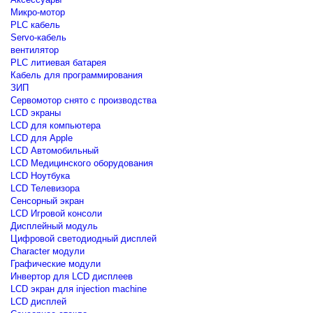
Микро-мотор
PLC кабель
Servo-кабель
вентилятор
PLC литиевая батарея
Кабель для программирования
ЗИП
Сервомотор снято с производства
LCD экраны
LCD для компьютера
LCD для Apple
LCD Автомобильный
LCD Медицинского оборудования
LCD Ноутбука
LCD Телевизора
Сенсорный экран
LCD Игровой консоли
Дисплейный модуль
Цифровой светодиодный дисплей
Сharacter модули
Графические модули
Инвертор для LCD дисплеев
LCD экран для injection machine
LCD дисплей