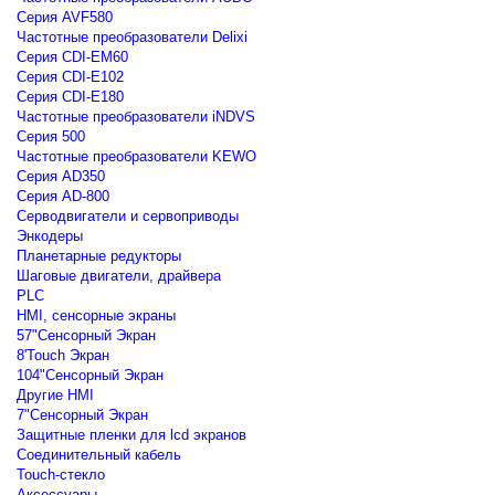
Серия AVF580
Частотные преобразователи Delixi
Серия CDI-EM60
Серия CDI-E102
Серия CDI-E180
Частотные преобразователи iNDVS
Серия 500
Частотные преобразователи KEWO
Серия AD350
Серия AD-800
Серводвигатели и сервоприводы
Энкодеры
Планетарные редукторы
Шаговые двигатели, драйвера
PLC
HMI, сенсорные экраны
57"Сенсорный Экран
8'Touch Экран
104"Сенсорный Экран
Другие HMI
7"Сенсорный Экран
Защитные пленки для lcd экранов
Соединительный кабель
Touch-стекло
Аксессуары