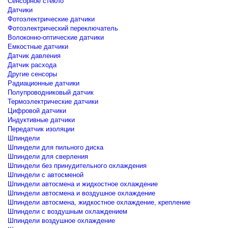
Сенсорное стекло
Датчики
Фотоэлектрические датчики
Фотоэлектрический переключатель
Волоконно-оптические датчики
Емкостные датчики
Датчик давления
Датчик расхода
Другие сенсоры
Радиационные датчики
Полупроводниковый датчик
Термоэлектрические датчики
Цифровой датчики
Индуктивные датчики
Передатчик изоляции
Шпиндели
Шпиндели для пильного диска
Шпиндели для сверления
Шпиндели без принудительного охлаждения
Шпиндели с автосменой
Шпиндели автосмена и жидкостное охлаждение
Шпиндели автосмена и воздушное охлаждение
Шпиндели автосмена, жидкостное охлаждение, крепление
Шпиндели с воздушным охлаждением
Шпиндели воздушное охлаждение