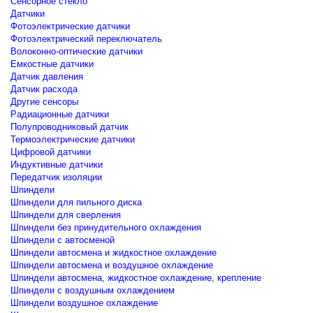
Сенсорное стекло
Датчики
Фотоэлектрические датчики
Фотоэлектрический переключатель
Волоконно-оптические датчики
Емкостные датчики
Датчик давления
Датчик расхода
Другие сенсоры
Радиационные датчики
Полупроводниковый датчик
Термоэлектрические датчики
Цифровой датчики
Индуктивные датчики
Передатчик изоляции
Шпиндели
Шпиндели для пильного диска
Шпиндели для сверления
Шпиндели без принудительного охлаждения
Шпиндели с автосменой
Шпиндели автосмена и жидкостное охлаждение
Шпиндели автосмена и воздушное охлаждение
Шпиндели автосмена, жидкостное охлаждение, крепление
Шпиндели с воздушным охлаждением
Шпиндели воздушное охлаждение