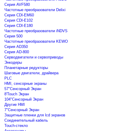
Серия AVF580
Частотные преобразователи Delixi
Серия CDI-EM60
Серия CDI-E102
Серия CDI-E180
Частотные преобразователи iNDVS
Серия 500
Частотные преобразователи KEWO
Серия AD350
Серия AD-800
Серводвигатели и сервоприводы
Энкодеры
Планетарные редукторы
Шаговые двигатели, драйвера
PLC
HMI, сенсорные экраны
57"Сенсорный Экран
8'Touch Экран
104"Сенсорный Экран
Другие HMI
7"Сенсорный Экран
Защитные пленки для lcd экранов
Соединительный кабель
Touch-стекло
Аксессуары