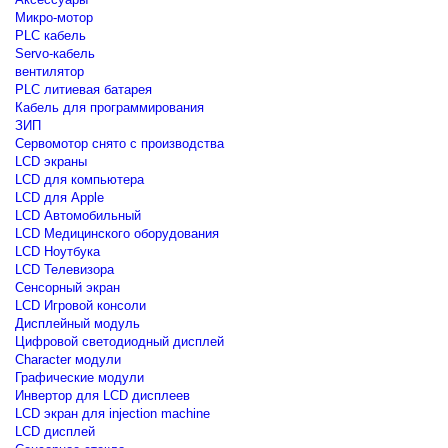
Микро-мотор
PLC кабель
Servo-кабель
вентилятор
PLC литиевая батарея
Кабель для программирования
ЗИП
Сервомотор снято с производства
LCD экраны
LCD для компьютера
LCD для Apple
LCD Автомобильный
LCD Медицинского оборудования
LCD Ноутбука
LCD Телевизора
Сенсорный экран
LCD Игровой консоли
Дисплейный модуль
Цифровой светодиодный дисплей
Сharacter модули
Графические модули
Инвертор для LCD дисплеев
LCD экран для injection machine
LCD дисплей