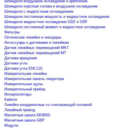
Шпиндели воздушное охлаждение и крепление
Шпиндели короткая голова и воздушное охлаждение
Шпиндели с жидкостным охлаждением
Шпиндели постоянная мощность и жидкостное охлаждение
Шпиндели жидкостное охлаждение GDZ и GDF
Шпиндели постоянный момент и жидкостное охлаждение
Фильтры
Оптические линейки и энкодеры
Аксессуары к датчиками и линейкам
Датчик линейных перемещений MKT
Датчик линейных перемещений MT
Датчики вращения
Датчики угла
Датчики угла ENC125
Измерительная линейка
Измерительная панель оператора
Измерительные щупы
Измерительный прибор
Интерполяторы
Кабеля
Линейки координатные со считывающей головкой
Линейный привод
Магнитные шкала DK800S
Магнитные шкала GBP
Модули