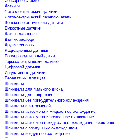
Сенсорное стекло
Датчики
Фотоэлектрические датчики
Фотоэлектрический переключатель
Волоконно-оптические датчики
Емкостные датчики
Датчик давления
Датчик расхода
Другие сенсоры
Радиационные датчики
Полупроводниковый датчик
Термоэлектрические датчики
Цифровой датчики
Индуктивные датчики
Передатчик изоляции
Шпиндели
Шпиндели для пильного диска
Шпиндели для сверления
Шпиндели без принудительного охлаждения
Шпиндели с автосменой
Шпиндели автосмена и жидкостное охлаждение
Шпиндели автосмена и воздушное охлаждение
Шпиндели автосмена, жидкостное охлаждение, крепление
Шпиндели с воздушным охлаждением
Шпиндели воздушное охлаждение