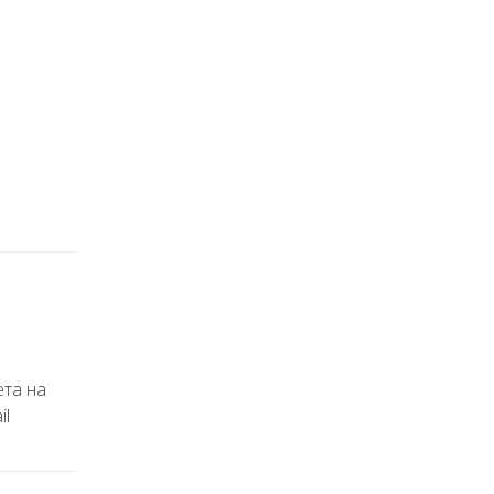
ета на
il