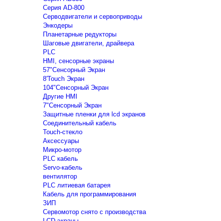
Серия AD-800
Серводвигатели и сервоприводы
Энкодеры
Планетарные редукторы
Шаговые двигатели, драйвера
PLC
HMI, сенсорные экраны
57"Сенсорный Экран
8'Touch Экран
104"Сенсорный Экран
Другие HMI
7"Сенсорный Экран
Защитные пленки для lcd экранов
Соединительный кабель
Touch-стекло
Аксессуары
Микро-мотор
PLC кабель
Servo-кабель
вентилятор
PLC литиевая батарея
Кабель для программирования
ЗИП
Сервомотор снято с производства
LCD экраны