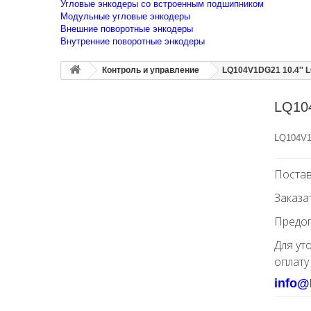
Угловые энкодеры со встроенным подшипником
Модульные угловые энкодеры
Внешние поворотные энкодеры
Внутренние поворотные энкодеры
Контроль и управление
LQ104V1DG21 10.4'' 
LQ104
LQ104V1
Постав
Заказа
Предоп
Для ут
оплату
info@