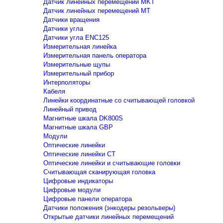
Датчик линейных перемещений MKT
Датчик линейных перемещений MT
Датчики вращения
Датчики угла
Датчики угла ENC125
Измерительная линейка
Измерительная панель оператора
Измерительные щупы
Измерительный прибор
Интерполяторы
Кабеля
Линейки координатные со считывающей головкой
Линейный привод
Магнитные шкала DK800S
Магнитные шкала GBP
Модули
Оптические линейки
Оптические линейки CT
Оптические линейки и считывающие головки
Считывающая сканирующая головка
Цифровые индикаторы
Цифровые модули
Цифровые панели оператора
Датчики положения (энкодеры резольверы)
Открытые датчики линейных перемещений