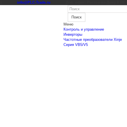
к)
info@PLC-Trade.ru
Доп. офис: Ростов-на-Дону 8 (863) 
Поиск
Меню
Контроль и управление
Инверторы
Частотные преобразователи Xinje
Cерия VB5/V5