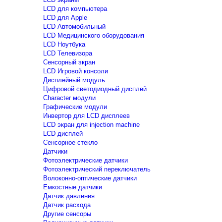
LCD для компьютера
LCD для Apple
LCD Автомобильный
LCD Медицинского оборудования
LCD Ноутбука
LCD Телевизора
Сенсорный экран
LCD Игровой консоли
Дисплейный модуль
Цифровой светодиодный дисплей
Сharacter модули
Графические модули
Инвертор для LCD дисплеев
LCD экран для injection machine
LCD дисплей
Сенсорное стекло
Датчики
Фотоэлектрические датчики
Фотоэлектрический переключатель
Волоконно-оптические датчики
Емкостные датчики
Датчик давления
Датчик расхода
Другие сенсоры