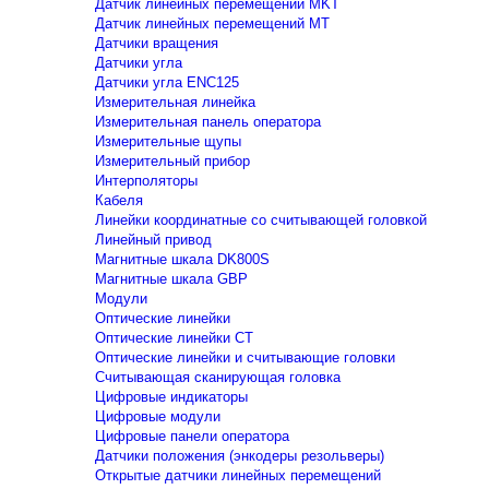
Датчик линейных перемещений MKT
Датчик линейных перемещений MT
Датчики вращения
Датчики угла
Датчики угла ENC125
Измерительная линейка
Измерительная панель оператора
Измерительные щупы
Измерительный прибор
Интерполяторы
Кабеля
Линейки координатные со считывающей головкой
Линейный привод
Магнитные шкала DK800S
Магнитные шкала GBP
Модули
Оптические линейки
Оптические линейки CT
Оптические линейки и считывающие головки
Считывающая сканирующая головка
Цифровые индикаторы
Цифровые модули
Цифровые панели оператора
Датчики положения (энкодеры резольверы)
Открытые датчики линейных перемещений