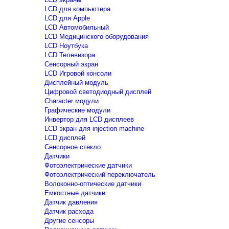
LCD для компьютера
LCD для Apple
LCD Автомобильный
LCD Медицинского оборудования
LCD Ноутбука
LCD Телевизора
Сенсорный экран
LCD Игровой консоли
Дисплейный модуль
Цифровой светодиодный дисплей
Сharacter модули
Графические модули
Инвертор для LCD дисплеев
LCD экран для injection machine
LCD дисплей
Сенсорное стекло
Датчики
Фотоэлектрические датчики
Фотоэлектрический переключатель
Волоконно-оптические датчики
Емкостные датчики
Датчик давления
Датчик расхода
Другие сенсоры