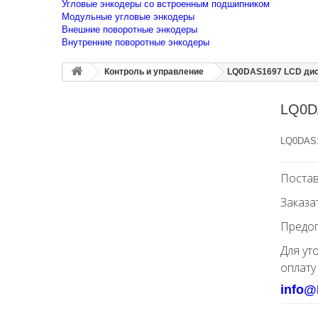
Угловые энкодеры со встроенным подшипником
Модульные угловые энкодеры
Внешние поворотные энкодеры
Внутренние поворотные энкодеры
Контроль и управление
LQ0DAS1697 LCD ди
LQ0D
LQ0DAS1
Постав
Заказа
Предоп
Для ут
оплату
info@