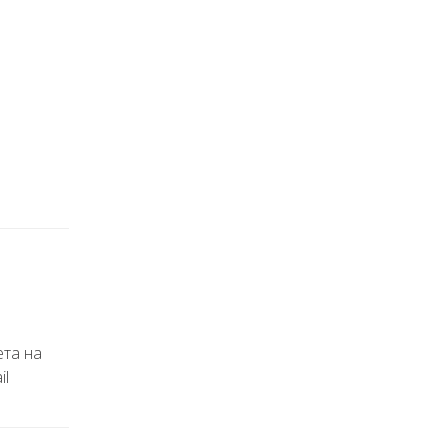
ета на
il