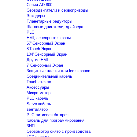
Серия AD-800
Серводвигатели и сервоприводы
Энкодеры
Планетарные редукторы
Шаговые двигатели, драйвера
PLC
HMI, сенсорные экраны
57"Сенсорный Экран
8'Touch Экран
104"Сенсорный Экран
Другие HMI
7"Сенсорный Экран
Защитные пленки для lcd экранов
Соединительный кабель
Touch-стекло
Аксессуары
Микро-мотор
PLC кабель
Servo-кабель
вентилятор
PLC литиевая батарея
Кабель для программирования
ЗИП
Сервомотор снято с производства
LCD экраны