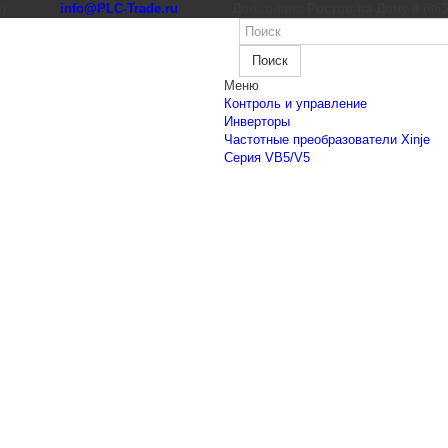
к)
info@PLC-Trade.ru
Доп. офис: Ростов-на-Дону 8 (863) 
Поиск
Меню
Контроль и управление
Инверторы
Частотные преобразователи Xinje
Cерия VB5/V5