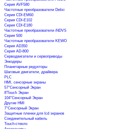
Серия AVF580
Частотные преобразователи Delixi
Серия CDI-EM60
Серия CDI-E102
Серия CDI-E180
Частотные преобразователи iNDVS
Серия 500
Частотные преобразователи KEWO
Серия AD350
Серия AD-800
Серводвигатели и сервоприводы
Энкодеры
Планетарные редукторы
Шаговые двигатели, драйвера
PLC
HMI, сенсорные экраны
57"Сенсорный Экран
8'Touch Экран
104"Сенсорный Экран
Другие HMI
7"Сенсорный Экран
Защитные пленки для lcd экранов
Соединительный кабель
Touch-стекло
Аксессуары