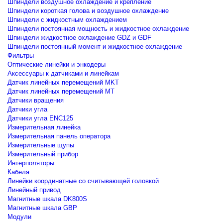
Шпиндели воздушное охлаждение и крепление
Шпиндели короткая голова и воздушное охлаждение
Шпиндели с жидкостным охлаждением
Шпиндели постоянная мощность и жидкостное охлаждение
Шпиндели жидкостное охлаждение GDZ и GDF
Шпиндели постоянный момент и жидкостное охлаждение
Фильтры
Оптические линейки и энкодеры
Аксессуары к датчиками и линейкам
Датчик линейных перемещений MKT
Датчик линейных перемещений MT
Датчики вращения
Датчики угла
Датчики угла ENC125
Измерительная линейка
Измерительная панель оператора
Измерительные щупы
Измерительный прибор
Интерполяторы
Кабеля
Линейки координатные со считывающей головкой
Линейный привод
Магнитные шкала DK800S
Магнитные шкала GBP
Модули