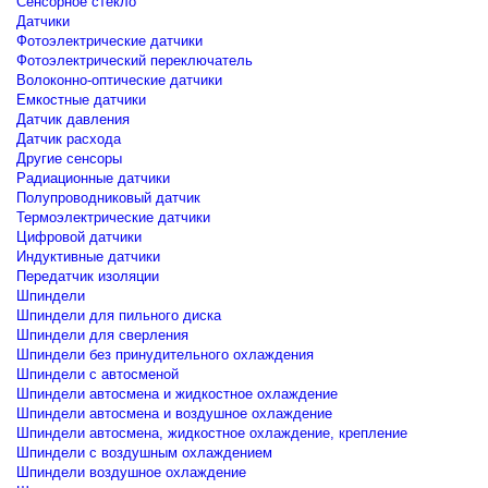
Сенсорное стекло
Датчики
Фотоэлектрические датчики
Фотоэлектрический переключатель
Волоконно-оптические датчики
Емкостные датчики
Датчик давления
Датчик расхода
Другие сенсоры
Радиационные датчики
Полупроводниковый датчик
Термоэлектрические датчики
Цифровой датчики
Индуктивные датчики
Передатчик изоляции
Шпиндели
Шпиндели для пильного диска
Шпиндели для сверления
Шпиндели без принудительного охлаждения
Шпиндели с автосменой
Шпиндели автосмена и жидкостное охлаждение
Шпиндели автосмена и воздушное охлаждение
Шпиндели автосмена, жидкостное охлаждение, крепление
Шпиндели с воздушным охлаждением
Шпиндели воздушное охлаждение