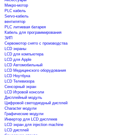
Микро-мотор
PLC кабель
Servo-кабель
вентилятор
PLC литиевая батарея
Кабель для программирования
ЗИП
Сервомотор снято с производства
LCD экраны
LCD для компьютера
LCD для Apple
LCD Автомобильный
LCD Медицинского оборудования
LCD Ноутбука
LCD Телевизора
Сенсорный экран
LCD Игровой консоли
Дисплейный модуль
Цифровой светодиодный дисплей
Сharacter модули
Графические модули
Инвертор для LCD дисплеев
LCD экран для injection machine
LCD дисплей