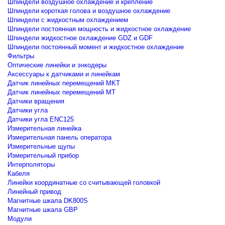
Шпиндели воздушное охлаждение и крепление
Шпиндели короткая голова и воздушное охлаждение
Шпиндели с жидкостным охлаждением
Шпиндели постоянная мощность и жидкостное охлаждение
Шпиндели жидкостное охлаждение GDZ и GDF
Шпиндели постоянный момент и жидкостное охлаждение
Фильтры
Оптические линейки и энкодеры
Аксессуары к датчиками и линейкам
Датчик линейных перемещений MKT
Датчик линейных перемещений MT
Датчики вращения
Датчики угла
Датчики угла ENC125
Измерительная линейка
Измерительная панель оператора
Измерительные щупы
Измерительный прибор
Интерполяторы
Кабеля
Линейки координатные со считывающей головкой
Линейный привод
Магнитные шкала DK800S
Магнитные шкала GBP
Модули