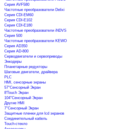
Серия AVF580
Частотные преобразователи Delixi
Серия CDI-EM60
Серия CDI-E102
Серия CDI-E180
Частотные преобразователи iNDVS
Серия 500
Частотные преобразователи KEWO
Серия AD350
Серия AD-800
Серводвигатели и сервоприводы
Энкодеры
Планетарные редукторы
Шаговые двигатели, драйвера
PLC
HMI, сенсорные экраны
57"Сенсорный Экран
8'Touch Экран
104"Сенсорный Экран
Другие HMI
7"Сенсорный Экран
Защитные пленки для lcd экранов
Соединительный кабель
Touch-стекло
Аксессуары