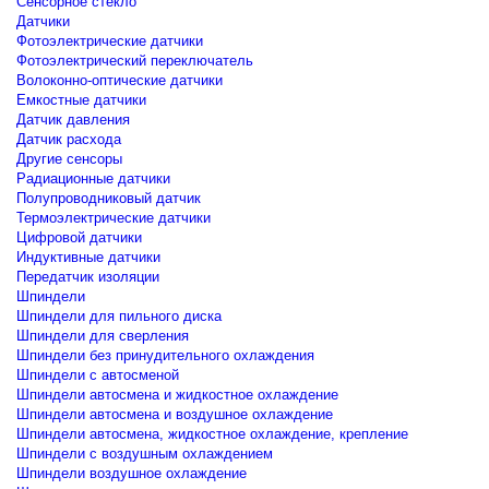
Сенсорное стекло
Датчики
Фотоэлектрические датчики
Фотоэлектрический переключатель
Волоконно-оптические датчики
Емкостные датчики
Датчик давления
Датчик расхода
Другие сенсоры
Радиационные датчики
Полупроводниковый датчик
Термоэлектрические датчики
Цифровой датчики
Индуктивные датчики
Передатчик изоляции
Шпиндели
Шпиндели для пильного диска
Шпиндели для сверления
Шпиндели без принудительного охлаждения
Шпиндели с автосменой
Шпиндели автосмена и жидкостное охлаждение
Шпиндели автосмена и воздушное охлаждение
Шпиндели автосмена, жидкостное охлаждение, крепление
Шпиндели с воздушным охлаждением
Шпиндели воздушное охлаждение