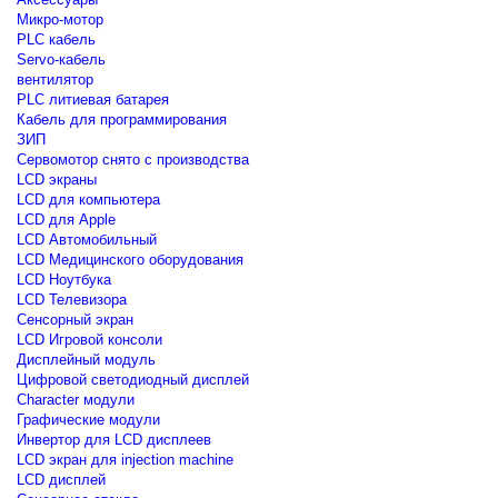
Микро-мотор
PLC кабель
Servo-кабель
вентилятор
PLC литиевая батарея
Кабель для программирования
ЗИП
Сервомотор снято с производства
LCD экраны
LCD для компьютера
LCD для Apple
LCD Автомобильный
LCD Медицинского оборудования
LCD Ноутбука
LCD Телевизора
Сенсорный экран
LCD Игровой консоли
Дисплейный модуль
Цифровой светодиодный дисплей
Сharacter модули
Графические модули
Инвертор для LCD дисплеев
LCD экран для injection machine
LCD дисплей