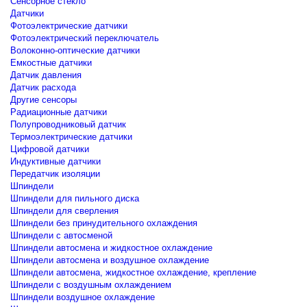
Сенсорное стекло
Датчики
Фотоэлектрические датчики
Фотоэлектрический переключатель
Волоконно-оптические датчики
Емкостные датчики
Датчик давления
Датчик расхода
Другие сенсоры
Радиационные датчики
Полупроводниковый датчик
Термоэлектрические датчики
Цифровой датчики
Индуктивные датчики
Передатчик изоляции
Шпиндели
Шпиндели для пильного диска
Шпиндели для сверления
Шпиндели без принудительного охлаждения
Шпиндели с автосменой
Шпиндели автосмена и жидкостное охлаждение
Шпиндели автосмена и воздушное охлаждение
Шпиндели автосмена, жидкостное охлаждение, крепление
Шпиндели с воздушным охлаждением
Шпиндели воздушное охлаждение