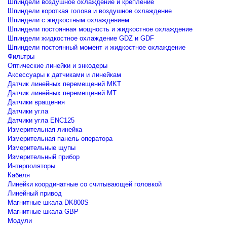
Шпиндели воздушное охлаждение и крепление
Шпиндели короткая голова и воздушное охлаждение
Шпиндели с жидкостным охлаждением
Шпиндели постоянная мощность и жидкостное охлаждение
Шпиндели жидкостное охлаждение GDZ и GDF
Шпиндели постоянный момент и жидкостное охлаждение
Фильтры
Оптические линейки и энкодеры
Аксессуары к датчиками и линейкам
Датчик линейных перемещений MKT
Датчик линейных перемещений MT
Датчики вращения
Датчики угла
Датчики угла ENC125
Измерительная линейка
Измерительная панель оператора
Измерительные щупы
Измерительный прибор
Интерполяторы
Кабеля
Линейки координатные со считывающей головкой
Линейный привод
Магнитные шкала DK800S
Магнитные шкала GBP
Модули