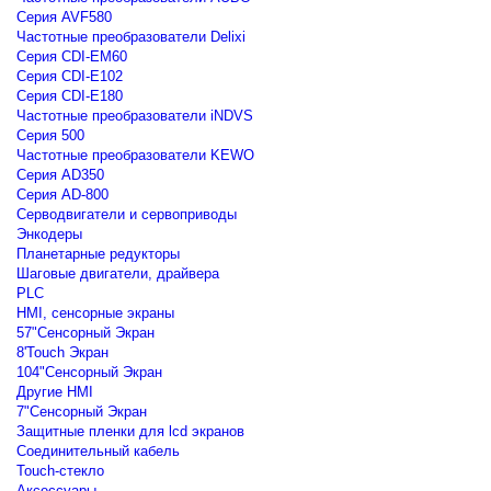
Серия AVF580
Частотные преобразователи Delixi
Серия CDI-EM60
Серия CDI-E102
Серия CDI-E180
Частотные преобразователи iNDVS
Серия 500
Частотные преобразователи KEWO
Серия AD350
Серия AD-800
Серводвигатели и сервоприводы
Энкодеры
Планетарные редукторы
Шаговые двигатели, драйвера
PLC
HMI, сенсорные экраны
57"Сенсорный Экран
8'Touch Экран
104"Сенсорный Экран
Другие HMI
7"Сенсорный Экран
Защитные пленки для lcd экранов
Соединительный кабель
Touch-стекло
Аксессуары