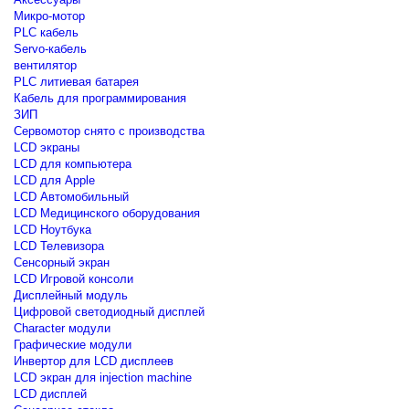
Микро-мотор
PLC кабель
Servo-кабель
вентилятор
PLC литиевая батарея
Кабель для программирования
ЗИП
Сервомотор снято с производства
LCD экраны
LCD для компьютера
LCD для Apple
LCD Автомобильный
LCD Медицинского оборудования
LCD Ноутбука
LCD Телевизора
Сенсорный экран
LCD Игровой консоли
Дисплейный модуль
Цифровой светодиодный дисплей
Сharacter модули
Графические модули
Инвертор для LCD дисплеев
LCD экран для injection machine
LCD дисплей