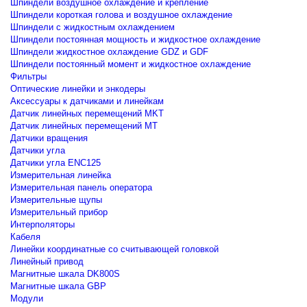
Шпиндели воздушное охлаждение и крепление
Шпиндели короткая голова и воздушное охлаждение
Шпиндели с жидкостным охлаждением
Шпиндели постоянная мощность и жидкостное охлаждение
Шпиндели жидкостное охлаждение GDZ и GDF
Шпиндели постоянный момент и жидкостное охлаждение
Фильтры
Оптические линейки и энкодеры
Аксессуары к датчиками и линейкам
Датчик линейных перемещений MKT
Датчик линейных перемещений MT
Датчики вращения
Датчики угла
Датчики угла ENC125
Измерительная линейка
Измерительная панель оператора
Измерительные щупы
Измерительный прибор
Интерполяторы
Кабеля
Линейки координатные со считывающей головкой
Линейный привод
Магнитные шкала DK800S
Магнитные шкала GBP
Модули