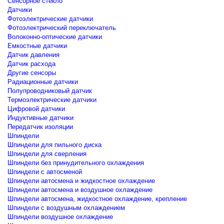
Сенсорное стекло
Датчики
Фотоэлектрические датчики
Фотоэлектрический переключатель
Волоконно-оптические датчики
Емкостные датчики
Датчик давления
Датчик расхода
Другие сенсоры
Радиационные датчики
Полупроводниковый датчик
Термоэлектрические датчики
Цифровой датчики
Индуктивные датчики
Передатчик изоляции
Шпиндели
Шпиндели для пильного диска
Шпиндели для сверления
Шпиндели без принудительного охлаждения
Шпиндели с автосменой
Шпиндели автосмена и жидкостное охлаждение
Шпиндели автосмена и воздушное охлаждение
Шпиндели автосмена, жидкостное охлаждение, крепление
Шпиндели с воздушным охлаждением
Шпиндели воздушное охлаждение