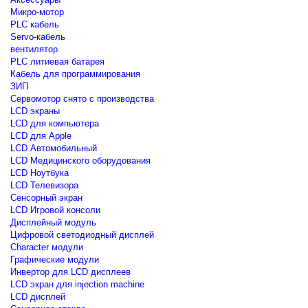
Микро-мотор
PLC кабель
Servo-кабель
вентилятор
PLC литиевая батарея
Кабель для программирования
ЗИП
Сервомотор снято с производства
LCD экраны
LCD для компьютера
LCD для Apple
LCD Автомобильный
LCD Медицинского оборудования
LCD Ноутбука
LCD Телевизора
Сенсорный экран
LCD Игровой консоли
Дисплейный модуль
Цифровой светодиодный дисплей
Сharacter модули
Графические модули
Инвертор для LCD дисплеев
LCD экран для injection machine
LCD дисплей