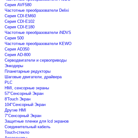
Серия AVF580
Частотные преобразователи Delixi
Серия CDI-EM60
Серия CDI-E102
Серия CDI-E180
Частотные преобразователи iNDVS
Серия 500
Частотные преобразователи KEWO
Серия AD350
Серия AD-800
Серводвигатели и сервоприводы
Энкодеры
Планетарные редукторы
Шаговые двигатели, драйвера
PLC
HMI, сенсорные экраны
57"Сенсорный Экран
8'Touch Экран
104"Сенсорный Экран
Другие HMI
7"Сенсорный Экран
Защитные пленки для lcd экранов
Соединительный кабель
Touch-стекло
Аксессуары