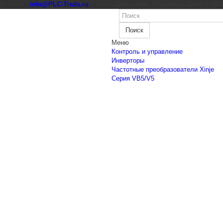
к)
info@PLC-Trade.ru
Доп. офис: Ростов-на-Дону 8 (863) 
Поиск
Меню
Контроль и управление
Инверторы
Частотные преобразователи Xinje
Cерия VB5/V5