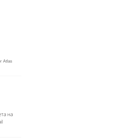
г Atlas
ета на
il