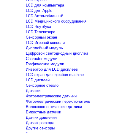
LCD для компьютера
LCD для Apple
LCD Автомобильный
LCD Медицинского оборудования
LCD Ноутбука
LCD Телевизора
Сенсорный экран
LCD Игровой консоли
Дисплейный модуль
Цифровой светодиодный дисплей
Сharacter модули
Графические модули
Инвертор для LCD дисплеев
LCD экран для injection machine
LCD дисплей
Сенсорное стекло
Датчики
Фотоэлектрические датчики
Фотоэлектрический переключатель
Волоконно-оптические датчики
Емкостные датчики
Датчик давления
Датчик расхода
Другие сенсоры