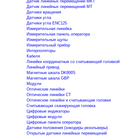
Датчик линейных перемещений MKT
Датчик линейных перемещений MT
Датчики вращения
Датчики угла
Датчики угла ENC125
Измерительная линейка
Измерительная панель оператора
Измерительные щупы
Измерительный прибор
Интерполяторы
Кабеля
Линейки координатные со считывающей головкой
Линейный привод
Магнитные шкала DK800S
Магнитные шкала GBP
Модули
Оптические линейки
Оптические линейки CT
Оптические линейки и считывающие головки
Считывающая сканирующая головка
Цифровые индикаторы
Цифровые модули
Цифровые панели оператора
Датчики положения (энкодеры резольверы)
Открытые датчики линейных перемещений