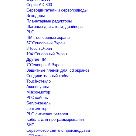
Серия AD-800
Серводвигатели и сервоприводы
Энкодеры
Планетарные редукторы
Шаговые двигатели, драйвера
PLC
HMI, сенсорные экраны
57"Сенсорный Экран
8'Touch Экран
104"Сенсорный Экран
Другие HMI
7"Сенсорный Экран
Защитные пленки для lcd экранов
Соединительный кабель
Touch-стекло
Аксессуары
Микро-мотор
PLC кабель
Servo-кабель
вентилятор
PLC литиевая батарея
Кабель для программирования
ЗИП
Сервомотор снято с производства
LCD экраны