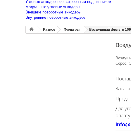
Угловые энкодеры со встроенным подшипником
Модульные угловые энкодеры
Внешние поворотные энкодеры
Внутренние поворотные энкодеры
Разное
Фильтры
Воздушный фильтр 109
Возд
Воздушны
Copco. С
Постав
Заказа
Предоп
Для ут
оплату
info@