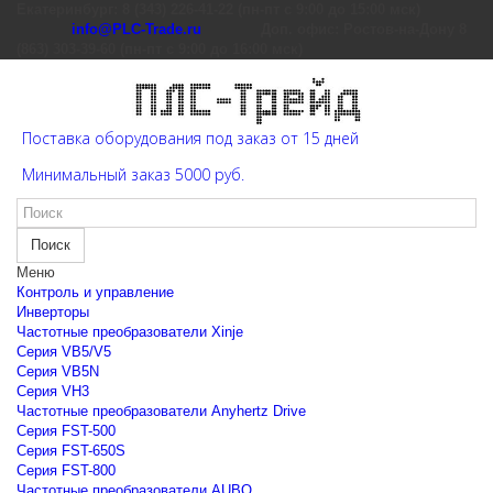
Екатеринбург: 8 (343) 226-41-22 (пн-пт с 9:00 до 15:00 мск)
info@PLC-Trade.ru
Доп. офис: Ростов-на-Дону 8
(863) 303-39-60 (пн-пт с 9:00 до 16:00 мск)
Поставка оборудования под заказ от 15 дней
Минимальный заказ 5000 руб.
Поиск
Меню
Контроль и управление
Инверторы
Частотные преобразователи Xinje
Cерия VB5/V5
Cерия VB5N
Cерия VH3
Частотные преобразователи Anyhertz Drive
Серия FST-500
Серия FST-650S
Серия FST-800
Частотные преобразователи AUBO