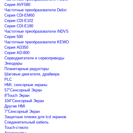
Серия AVF580
Частотные преобразователи Delixi
Серия CDI-EM60
Серия CDI-E102
Серия CDI-E180
Частотные преобразователи iNDVS
Серия 500
Частотные преобразователи KEWO
Серия AD350
Серия AD-800
Серводвигатели и сервоприводы
Энкодеры
Планетарные редукторы
Шаговые двигатели, драйвера
PLC
HMI, сенсорные экраны
57"Сенсорный Экран
8'Touch Экран
104"Сенсорный Экран
Другие HMI
7"Сенсорный Экран
Защитные пленки для lcd экранов
Соединительный кабель
Touch-стекло
Аксессуары