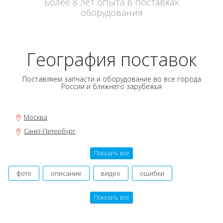
Более 8 лет опыта в поставках
оборудования
География поставок
Поставляем запчасти и оборудование во все города
России и ближнего зарубежья
Москва
Санкт-Петербург
Новосибирск
Показать все
Нижний Новгород
Екатеринбург
фото
описание
видео
ошибки
Самара
инструкция, мануал
руководство
оригинальный
Показать все
Омск
производитель
картинки
договор
гарантия
Казань