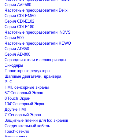
Серия AVF580
Частотные преобразователи Delixi
Серия CDI-EM60
Серия CDI-E102
Серия CDI-E180
Частотные преобразователи iNDVS
Серия 500
Частотные преобразователи KEWO
Серия AD350
Серия AD-800
Серводвигатели и сервоприводы
Энкодеры
Планетарные редукторы
Шаговые двигатели, драйвера
PLC
HMI, сенсорные экраны
57"Сенсорный Экран
8'Touch Экран
104"Сенсорный Экран
Другие HMI
7"Сенсорный Экран
Защитные пленки для lcd экранов
Соединительный кабель
Touch-стекло
Аксессуары