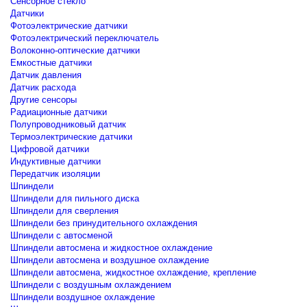
Сенсорное стекло
Датчики
Фотоэлектрические датчики
Фотоэлектрический переключатель
Волоконно-оптические датчики
Емкостные датчики
Датчик давления
Датчик расхода
Другие сенсоры
Радиационные датчики
Полупроводниковый датчик
Термоэлектрические датчики
Цифровой датчики
Индуктивные датчики
Передатчик изоляции
Шпиндели
Шпиндели для пильного диска
Шпиндели для сверления
Шпиндели без принудительного охлаждения
Шпиндели с автосменой
Шпиндели автосмена и жидкостное охлаждение
Шпиндели автосмена и воздушное охлаждение
Шпиндели автосмена, жидкостное охлаждение, крепление
Шпиндели с воздушным охлаждением
Шпиндели воздушное охлаждение