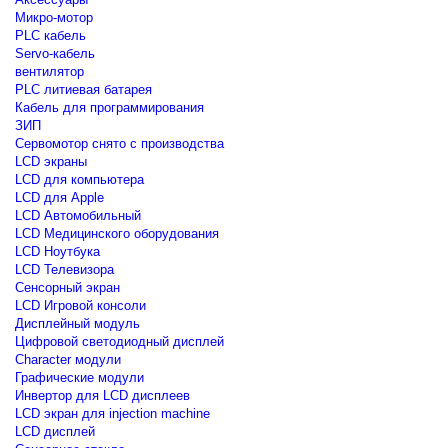
Микро-мотор
PLC кабель
Servo-кабель
вентилятор
PLC литиевая батарея
Кабель для программирования
ЗИП
Сервомотор снято с производства
LCD экраны
LCD для компьютера
LCD для Apple
LCD Автомобильный
LCD Медицинского оборудования
LCD Ноутбука
LCD Телевизора
Сенсорный экран
LCD Игровой консоли
Дисплейный модуль
Цифровой светодиодный дисплей
Сharacter модули
Графические модули
Инвертор для LCD дисплеев
LCD экран для injection machine
LCD дисплей