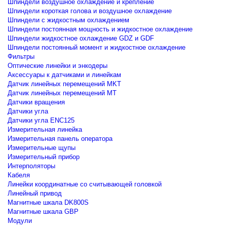
Шпиндели воздушное охлаждение и крепление
Шпиндели короткая голова и воздушное охлаждение
Шпиндели с жидкостным охлаждением
Шпиндели постоянная мощность и жидкостное охлаждение
Шпиндели жидкостное охлаждение GDZ и GDF
Шпиндели постоянный момент и жидкостное охлаждение
Фильтры
Оптические линейки и энкодеры
Аксессуары к датчиками и линейкам
Датчик линейных перемещений MKT
Датчик линейных перемещений MT
Датчики вращения
Датчики угла
Датчики угла ENC125
Измерительная линейка
Измерительная панель оператора
Измерительные щупы
Измерительный прибор
Интерполяторы
Кабеля
Линейки координатные со считывающей головкой
Линейный привод
Магнитные шкала DK800S
Магнитные шкала GBP
Модули