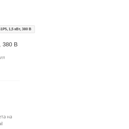
P5, 1,5 кВт, 380 В
, 380 В
ния
ета на
il