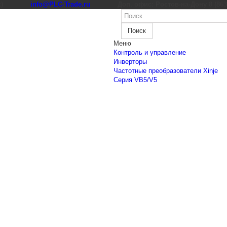
к)
info@PLC-Trade.ru
Доп. офис: Ростов-на-Дону 8 (863) 
Поиск
Меню
Контроль и управление
Инверторы
Частотные преобразователи Xinje
Cерия VB5/V5