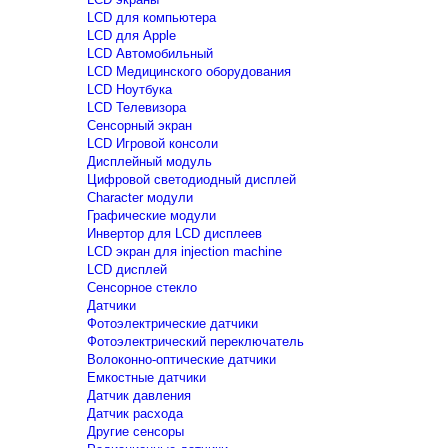
LCD для компьютера
LCD для Apple
LCD Автомобильный
LCD Медицинского оборудования
LCD Ноутбука
LCD Телевизора
Сенсорный экран
LCD Игровой консоли
Дисплейный модуль
Цифровой светодиодный дисплей
Сharacter модули
Графические модули
Инвертор для LCD дисплеев
LCD экран для injection machine
LCD дисплей
Сенсорное стекло
Датчики
Фотоэлектрические датчики
Фотоэлектрический переключатель
Волоконно-оптические датчики
Емкостные датчики
Датчик давления
Датчик расхода
Другие сенсоры