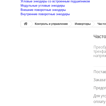
Угловые энкодеры со встроенным подшипником
Модульные угловые энкодеры
Внешние поворотные энкодеры
Внутренние поворотные энкодеры
Контроль и управление
Инверторы
Часто
Часто
Преобр
трехфа
напряж
Постав
Заказа
Предоп
Для ут
оплату