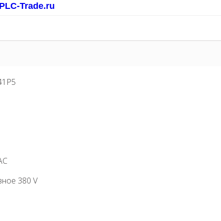
PLC-Trade.ru
41P5
AC
ное 380 V