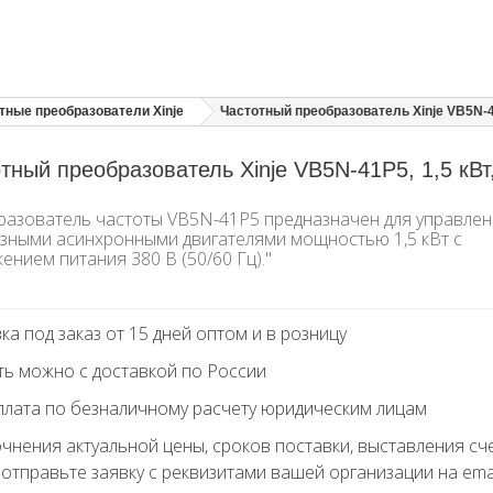
тные преобразователи Xinje
Частотный преобразователь Xinje VB5N-41
тный преобразователь Xinje VB5N-41P5, 1,5 кВт
азователь частоты VB5N-41P5 предназначен для управле
зными асинхронными двигателями мощностью 1,5 кВт с
ением питания 380 В (50/60 Гц)."
ка под заказ от 15 дней оптом и в розницу
ть можно с доставкой по России
лата по безналичному расчету юридическим лицам
очнения актуальной цены, сроков поставки, выставления сч
 отправьте заявку с реквизитами вашей организации на ema