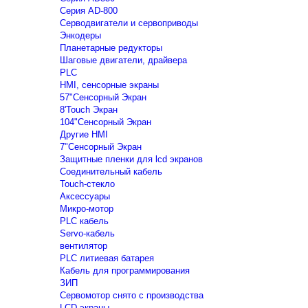
Серия AD-800
Серводвигатели и сервоприводы
Энкодеры
Планетарные редукторы
Шаговые двигатели, драйвера
PLC
HMI, сенсорные экраны
57"Сенсорный Экран
8'Touch Экран
104"Сенсорный Экран
Другие HMI
7"Сенсорный Экран
Защитные пленки для lcd экранов
Соединительный кабель
Touch-стекло
Аксессуары
Микро-мотор
PLC кабель
Servo-кабель
вентилятор
PLC литиевая батарея
Кабель для программирования
ЗИП
Сервомотор снято с производства
LCD экраны