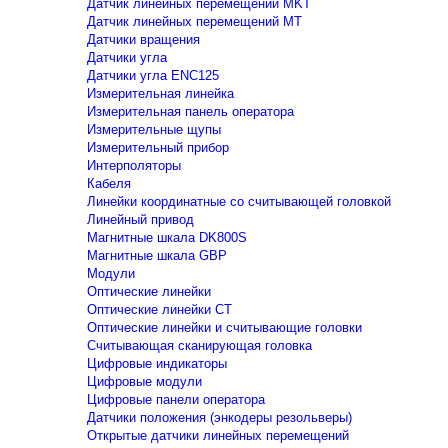
Датчик линейных перемещений MKT
Датчик линейных перемещений MT
Датчики вращения
Датчики угла
Датчики угла ENC125
Измерительная линейка
Измерительная панель оператора
Измерительные щупы
Измерительный прибор
Интерполяторы
Кабеля
Линейки координатные со считывающей головкой
Линейный привод
Магнитные шкала DK800S
Магнитные шкала GBP
Модули
Оптические линейки
Оптические линейки CT
Оптические линейки и считывающие головки
Считывающая сканирующая головка
Цифровые индикаторы
Цифровые модули
Цифровые панели оператора
Датчики положения (энкодеры резольверы)
Открытые датчики линейных перемещений