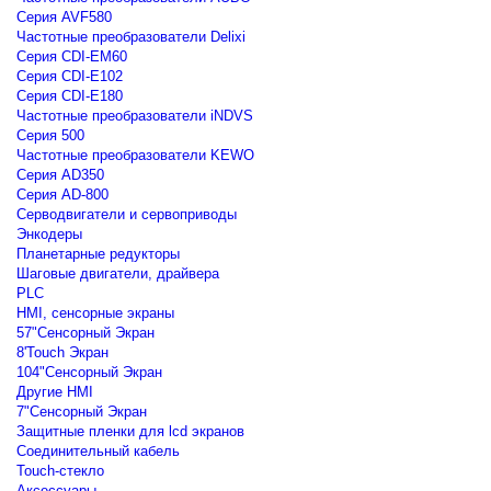
Серия AVF580
Частотные преобразователи Delixi
Серия CDI-EM60
Серия CDI-E102
Серия CDI-E180
Частотные преобразователи iNDVS
Серия 500
Частотные преобразователи KEWO
Серия AD350
Серия AD-800
Серводвигатели и сервоприводы
Энкодеры
Планетарные редукторы
Шаговые двигатели, драйвера
PLC
HMI, сенсорные экраны
57"Сенсорный Экран
8'Touch Экран
104"Сенсорный Экран
Другие HMI
7"Сенсорный Экран
Защитные пленки для lcd экранов
Соединительный кабель
Touch-стекло
Аксессуары