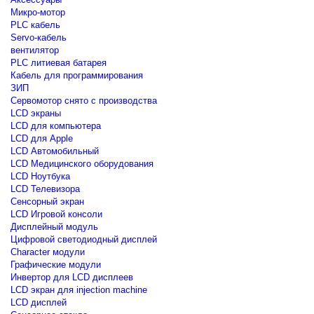
Микро-мотор
PLC кабель
Servo-кабель
вентилятор
PLC литиевая батарея
Кабель для программирования
ЗИП
Сервомотор снято с производства
LCD экраны
LCD для компьютера
LCD для Apple
LCD Автомобильный
LCD Медицинского оборудования
LCD Ноутбука
LCD Телевизора
Сенсорный экран
LCD Игровой консоли
Дисплейный модуль
Цифровой светодиодный дисплей
Сharacter модули
Графические модули
Инвертор для LCD дисплеев
LCD экран для injection machine
LCD дисплей