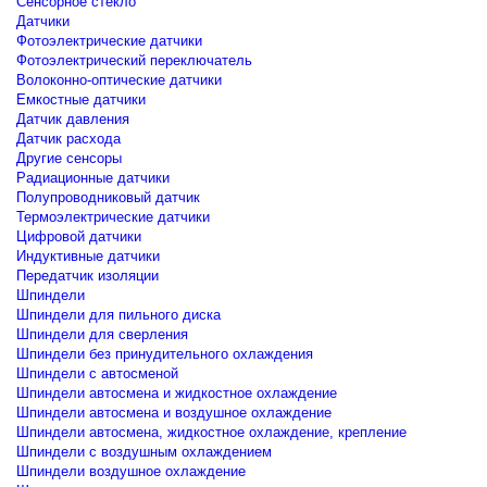
Сенсорное стекло
Датчики
Фотоэлектрические датчики
Фотоэлектрический переключатель
Волоконно-оптические датчики
Емкостные датчики
Датчик давления
Датчик расхода
Другие сенсоры
Радиационные датчики
Полупроводниковый датчик
Термоэлектрические датчики
Цифровой датчики
Индуктивные датчики
Передатчик изоляции
Шпиндели
Шпиндели для пильного диска
Шпиндели для сверления
Шпиндели без принудительного охлаждения
Шпиндели с автосменой
Шпиндели автосмена и жидкостное охлаждение
Шпиндели автосмена и воздушное охлаждение
Шпиндели автосмена, жидкостное охлаждение, крепление
Шпиндели с воздушным охлаждением
Шпиндели воздушное охлаждение