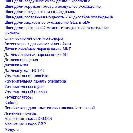
Шпиндели воздушное охлаждение и крепление
Шпиндели короткая голова и воздушное охлаждение
Шпиндели с жидкостным охлаждением
Шпиндели постоянная мощность и жидкостное охлаждение
Шпиндели жидкостное охлаждение GDZ и GDF
Шпиндели постоянный момент и жидкостное охлаждение
Фильтры
Оптические линейки и энкодеры
Аксессуары к датчиками и линейкам
Датчик линейных перемещений MKT
Датчик линейных перемещений MT
Датчики вращения
Датчики угла
Датчики угла ENC125
Измерительная линейка
Измерительная панель оператора
Измерительные щупы
Измерительный прибор
Интерполяторы
Кабеля
Линейки координатные со считывающей головкой
Линейный привод
Магнитные шкала DK800S
Магнитные шкала GBP
Модули