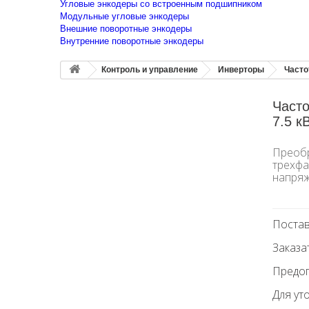
Угловые энкодеры со встроенным подшипником
Модульные угловые энкодеры
Внешние поворотные энкодеры
Внутренние поворотные энкодеры
Контроль и управление
Инверторы
Часто
Часто
7.5 к
Преобр
трехфа
напряж
Постав
Заказа
Предоп
Для ут