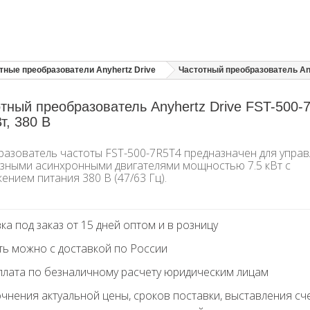
тные преобразователи Anyhertz Drive
Частотный преобразователь Anyh
тный преобразователь Anyhertz Drive FST-500-
Вт, 380 В
азователь частоты FST-500-7R5T4 предназначен для упра
зными асинхронными двигателями мощностью 7.5 кВт с
ением питания 380 В (47/63 Гц).
ка под заказ от 15 дней оптом и в розницу
ть можно с доставкой по России
лата по безналичному расчету юридическим лицам
очнения актуальной цены, сроков поставки, выставления сч