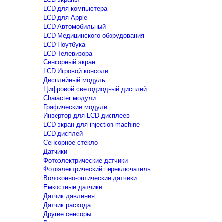
LCD для компьютера
LCD для Apple
LCD Автомобильный
LCD Медицинского оборудования
LCD Ноутбука
LCD Телевизора
Сенсорный экран
LCD Игровой консоли
Дисплейный модуль
Цифровой светодиодный дисплей
Сharacter модули
Графические модули
Инвертор для LCD дисплеев
LCD экран для injection machine
LCD дисплей
Сенсорное стекло
Датчики
Фотоэлектрические датчики
Фотоэлектрический переключатель
Волоконно-оптические датчики
Емкостные датчики
Датчик давления
Датчик расхода
Другие сенсоры