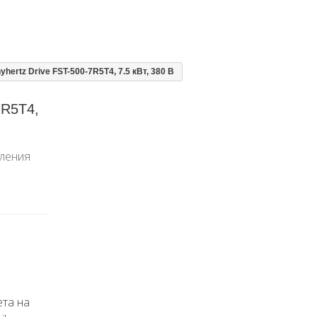
ertz Drive FST-500-7R5T4, 7.5 кВт, 380 В
7R5T4,
вления
ета на