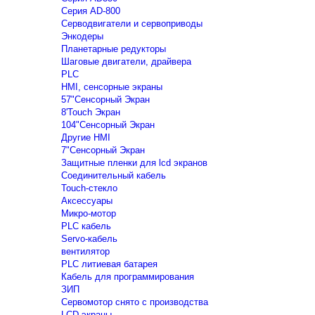
Серия AD-800
Серводвигатели и сервоприводы
Энкодеры
Планетарные редукторы
Шаговые двигатели, драйвера
PLC
HMI, сенсорные экраны
57"Сенсорный Экран
8'Touch Экран
104"Сенсорный Экран
Другие HMI
7"Сенсорный Экран
Защитные пленки для lcd экранов
Соединительный кабель
Touch-стекло
Аксессуары
Микро-мотор
PLC кабель
Servo-кабель
вентилятор
PLC литиевая батарея
Кабель для программирования
ЗИП
Сервомотор снято с производства
LCD экраны