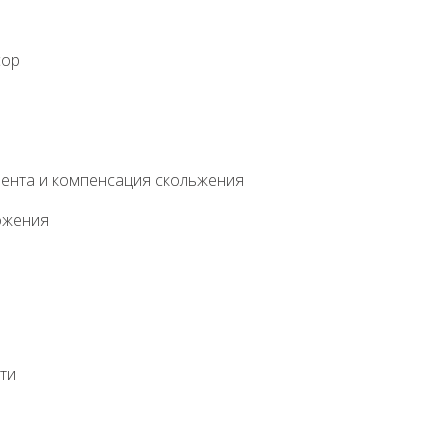
сор
ента и компенсация скольжения
ожения
ти