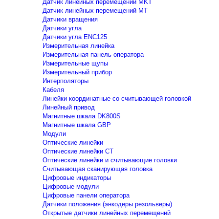
Датчик линейных перемещений MKT
Датчик линейных перемещений MT
Датчики вращения
Датчики угла
Датчики угла ENC125
Измерительная линейка
Измерительная панель оператора
Измерительные щупы
Измерительный прибор
Интерполяторы
Кабеля
Линейки координатные со считывающей головкой
Линейный привод
Магнитные шкала DK800S
Магнитные шкала GBP
Модули
Оптические линейки
Оптические линейки CT
Оптические линейки и считывающие головки
Считывающая сканирующая головка
Цифровые индикаторы
Цифровые модули
Цифровые панели оператора
Датчики положения (энкодеры резольверы)
Открытые датчики линейных перемещений