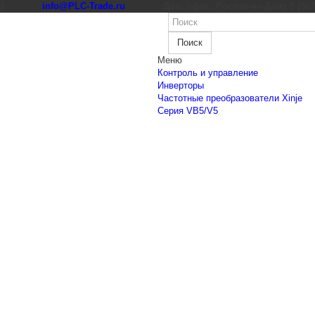
к)
info@PLC-Trade.ru
Доп. офис: Ростов-на-Дону 8 (863) 
Поиск
Меню
Контроль и управление
Инверторы
Частотные преобразователи Xinje
Cерия VB5/V5