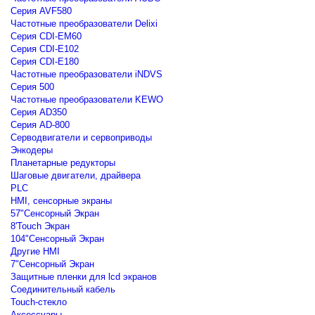
Серия AVF580
Частотные преобразователи Delixi
Серия CDI-EM60
Серия CDI-E102
Серия CDI-E180
Частотные преобразователи iNDVS
Серия 500
Частотные преобразователи KEWO
Серия AD350
Серия AD-800
Серводвигатели и сервоприводы
Энкодеры
Планетарные редукторы
Шаговые двигатели, драйвера
PLC
HMI, сенсорные экраны
57"Сенсорный Экран
8'Touch Экран
104"Сенсорный Экран
Другие HMI
7"Сенсорный Экран
Защитные пленки для lcd экранов
Соединительный кабель
Touch-стекло
Аксессуары