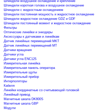
Шпиндели воздушное охлаждение и крепление
Шпиндели короткая голова и воздушное охлаждение
Шпиндели с жидкостным охлаждением
Шпиндели постоянная мощность и жидкостное охлаждение
Шпиндели жидкостное охлаждение GDZ и GDF
Шпиндели постоянный момент и жидкостное охлаждение
Фильтры
Оптические линейки и энкодеры
Аксессуары к датчиками и линейкам
Датчик линейных перемещений MKT
Датчик линейных перемещений MT
Датчики вращения
Датчики угла
Датчики угла ENC125
Измерительная линейка
Измерительная панель оператора
Измерительные щупы
Измерительный прибор
Интерполяторы
Кабеля
Линейки координатные со считывающей головкой
Линейный привод
Магнитные шкала DK800S
Магнитные шкала GBP
Модули