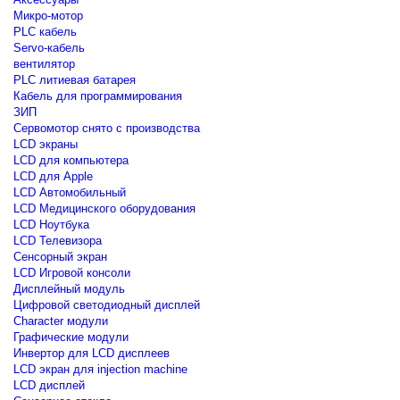
Микро-мотор
PLC кабель
Servo-кабель
вентилятор
PLC литиевая батарея
Кабель для программирования
ЗИП
Сервомотор снято с производства
LCD экраны
LCD для компьютера
LCD для Apple
LCD Автомобильный
LCD Медицинского оборудования
LCD Ноутбука
LCD Телевизора
Сенсорный экран
LCD Игровой консоли
Дисплейный модуль
Цифровой светодиодный дисплей
Сharacter модули
Графические модули
Инвертор для LCD дисплеев
LCD экран для injection machine
LCD дисплей