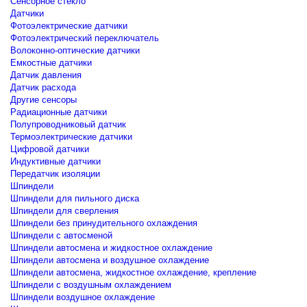
Сенсорное стекло
Датчики
Фотоэлектрические датчики
Фотоэлектрический переключатель
Волоконно-оптические датчики
Емкостные датчики
Датчик давления
Датчик расхода
Другие сенсоры
Радиационные датчики
Полупроводниковый датчик
Термоэлектрические датчики
Цифровой датчики
Индуктивные датчики
Передатчик изоляции
Шпиндели
Шпиндели для пильного диска
Шпиндели для сверления
Шпиндели без принудительного охлаждения
Шпиндели с автосменой
Шпиндели автосмена и жидкостное охлаждение
Шпиндели автосмена и воздушное охлаждение
Шпиндели автосмена, жидкостное охлаждение, крепление
Шпиндели с воздушным охлаждением
Шпиндели воздушное охлаждение