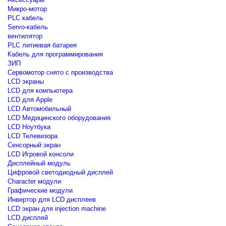
Микро-мотор
PLC кабель
Servo-кабель
вентилятор
PLC литиевая батарея
Кабель для программирования
ЗИП
Сервомотор снято с производства
LCD экраны
LCD для компьютера
LCD для Apple
LCD Автомобильный
LCD Медицинского оборудования
LCD Ноутбука
LCD Телевизора
Сенсорный экран
LCD Игровой консоли
Дисплейный модуль
Цифровой светодиодный дисплей
Сharacter модули
Графические модули
Инвертор для LCD дисплеев
LCD экран для injection machine
LCD дисплей