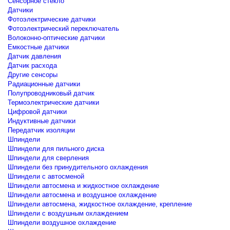
Сенсорное стекло
Датчики
Фотоэлектрические датчики
Фотоэлектрический переключатель
Волоконно-оптические датчики
Емкостные датчики
Датчик давления
Датчик расхода
Другие сенсоры
Радиационные датчики
Полупроводниковый датчик
Термоэлектрические датчики
Цифровой датчики
Индуктивные датчики
Передатчик изоляции
Шпиндели
Шпиндели для пильного диска
Шпиндели для сверления
Шпиндели без принудительного охлаждения
Шпиндели с автосменой
Шпиндели автосмена и жидкостное охлаждение
Шпиндели автосмена и воздушное охлаждение
Шпиндели автосмена, жидкостное охлаждение, крепление
Шпиндели с воздушным охлаждением
Шпиндели воздушное охлаждение