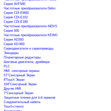
Серия AVF580
Частотные преобразователи Delixi
Серия CDI-EM60
Серия CDI-E102
Серия CDI-E180
Частотные преобразователи iNDVS
Серия 500
Частотные преобразователи KEWO
Серия AD350
Серия AD-800
Серводвигатели и сервоприводы
Энкодеры
Планетарные редукторы
Шаговые двигатели, драйвера
PLC
HMI, сенсорные экраны
57"Сенсорный Экран
8'Touch Экран
104"Сенсорный Экран
Другие HMI
7"Сенсорный Экран
Защитные пленки для lcd экранов
Соединительный кабель
Touch-стекло
Аксессуары