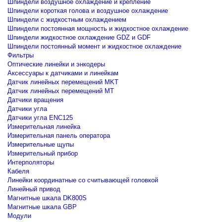
Шпиндели воздушное охлаждение и крепление
Шпиндели короткая голова и воздушное охлаждение
Шпиндели с жидкостным охлаждением
Шпиндели постоянная мощность и жидкостное охлаждение
Шпиндели жидкостное охлаждение GDZ и GDF
Шпиндели постоянный момент и жидкостное охлаждение
Фильтры
Оптические линейки и энкодеры
Аксессуары к датчиками и линейкам
Датчик линейных перемещений MKT
Датчик линейных перемещений MT
Датчики вращения
Датчики угла
Датчики угла ENC125
Измерительная линейка
Измерительная панель оператора
Измерительные щупы
Измерительный прибор
Интерполяторы
Кабеля
Линейки координатные со считывающей головкой
Линейный привод
Магнитные шкала DK800S
Магнитные шкала GBP
Модули