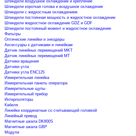
Шпиндели воздушное охлаждение и крепление
Шпиндели короткая голова и воздушное охлаждение
Шпиндели с жидкостным охлаждением
Шпиндели постоянная мощность и жидкостное охлаждение
Шпиндели жидкостное охлаждение GDZ и GDF
Шпиндели постоянный момент и жидкостное охлаждение
Фильтры
Оптические линейки и энкодеры
Аксессуары к датчиками и линейкам
Датчик линейных перемещений MKT
Датчик линейных перемещений MT
Датчики вращения
Датчики угла
Датчики угла ENC125
Измерительная линейка
Измерительная панель оператора
Измерительные щупы
Измерительный прибор
Интерполяторы
Кабеля
Линейки координатные со считывающей головкой
Линейный привод
Магнитные шкала DK800S
Магнитные шкала GBP
Модули