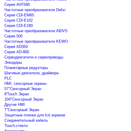
Серия AVF580
Частотные преобразователи Delixi
Серия CDI-EM60
Серия CDI-E102
Серия CDI-E180
Частотные преобразователи iNDVS
Серия 500
Частотные преобразователи KEWO
Серия AD350
Серия AD-800
Серводвигатели и сервоприводы
Энкодеры
Планетарные редукторы
Шаговые двигатели, драйвера
PLC
HMI, сенсорные экраны
57"Сенсорный Экран
8'Touch Экран
104"Сенсорный Экран
Другие HMI
7"Сенсорный Экран
Защитные пленки для lcd экранов
Соединительный кабель
Touch-стекло
Аксессуары