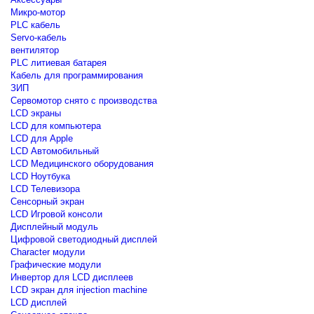
Микро-мотор
PLC кабель
Servo-кабель
вентилятор
PLC литиевая батарея
Кабель для программирования
ЗИП
Сервомотор снято с производства
LCD экраны
LCD для компьютера
LCD для Apple
LCD Автомобильный
LCD Медицинского оборудования
LCD Ноутбука
LCD Телевизора
Сенсорный экран
LCD Игровой консоли
Дисплейный модуль
Цифровой светодиодный дисплей
Сharacter модули
Графические модули
Инвертор для LCD дисплеев
LCD экран для injection machine
LCD дисплей