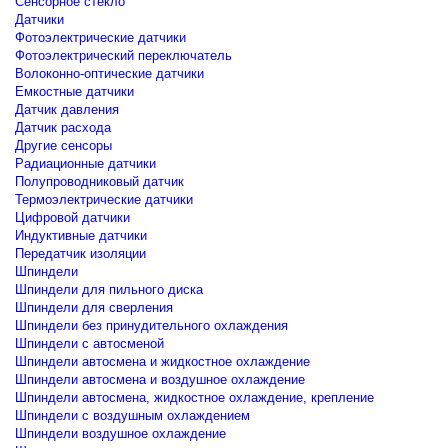
Сенсорное стекло
Датчики
Фотоэлектрические датчики
Фотоэлектрический переключатель
Волоконно-оптические датчики
Емкостные датчики
Датчик давления
Датчик расхода
Другие сенсоры
Радиационные датчики
Полупроводниковый датчик
Термоэлектрические датчики
Цифровой датчики
Индуктивные датчики
Передатчик изоляции
Шпиндели
Шпиндели для пильного диска
Шпиндели для сверления
Шпиндели без принудительного охлаждения
Шпиндели с автосменой
Шпиндели автосмена и жидкостное охлаждение
Шпиндели автосмена и воздушное охлаждение
Шпиндели автосмена, жидкостное охлаждение, крепление
Шпиндели с воздушным охлаждением
Шпиндели воздушное охлаждение