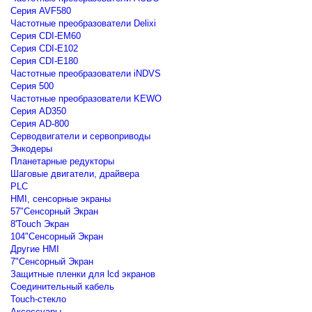
Серия AVF580
Частотные преобразователи Delixi
Серия CDI-EM60
Серия CDI-E102
Серия CDI-E180
Частотные преобразователи iNDVS
Серия 500
Частотные преобразователи KEWO
Серия AD350
Серия AD-800
Серводвигатели и сервоприводы
Энкодеры
Планетарные редукторы
Шаговые двигатели, драйвера
PLC
HMI, сенсорные экраны
57"Сенсорный Экран
8'Touch Экран
104"Сенсорный Экран
Другие HMI
7"Сенсорный Экран
Защитные пленки для lcd экранов
Соединительный кабель
Touch-стекло
Аксессуары