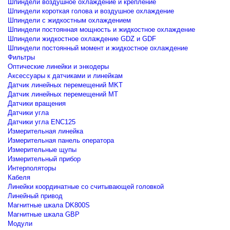
Шпиндели воздушное охлаждение и крепление
Шпиндели короткая голова и воздушное охлаждение
Шпиндели с жидкостным охлаждением
Шпиндели постоянная мощность и жидкостное охлаждение
Шпиндели жидкостное охлаждение GDZ и GDF
Шпиндели постоянный момент и жидкостное охлаждение
Фильтры
Оптические линейки и энкодеры
Аксессуары к датчиками и линейкам
Датчик линейных перемещений MKT
Датчик линейных перемещений MT
Датчики вращения
Датчики угла
Датчики угла ENC125
Измерительная линейка
Измерительная панель оператора
Измерительные щупы
Измерительный прибор
Интерполяторы
Кабеля
Линейки координатные со считывающей головкой
Линейный привод
Магнитные шкала DK800S
Магнитные шкала GBP
Модули