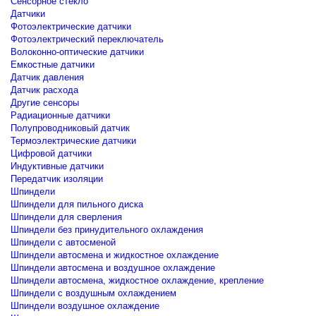
Сенсорное стекло
Датчики
Фотоэлектрические датчики
Фотоэлектрический переключатель
Волоконно-оптические датчики
Емкостные датчики
Датчик давления
Датчик расхода
Другие сенсоры
Радиационные датчики
Полупроводниковый датчик
Термоэлектрические датчики
Цифровой датчики
Индуктивные датчики
Передатчик изоляции
Шпиндели
Шпиндели для пильного диска
Шпиндели для сверления
Шпиндели без принудительного охлаждения
Шпиндели с автосменой
Шпиндели автосмена и жидкостное охлаждение
Шпиндели автосмена и воздушное охлаждение
Шпиндели автосмена, жидкостное охлаждение, крепление
Шпиндели с воздушным охлаждением
Шпиндели воздушное охлаждение