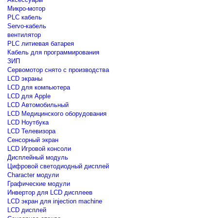
Микро-мотор
PLC кабель
Servo-кабель
вентилятор
PLC литиевая батарея
Кабель для программирования
ЗИП
Сервомотор снято с производства
LCD экраны
LCD для компьютера
LCD для Apple
LCD Автомобильный
LCD Медицинского оборудования
LCD Ноутбука
LCD Телевизора
Сенсорный экран
LCD Игровой консоли
Дисплейный модуль
Цифровой светодиодный дисплей
Сharacter модули
Графические модули
Инвертор для LCD дисплеев
LCD экран для injection machine
LCD дисплей