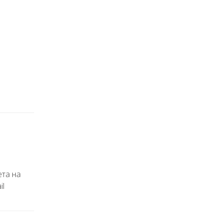
ета на
il