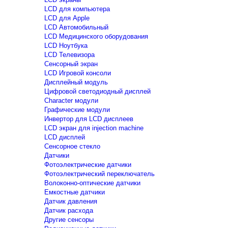
LCD для компьютера
LCD для Apple
LCD Автомобильный
LCD Медицинского оборудования
LCD Ноутбука
LCD Телевизора
Сенсорный экран
LCD Игровой консоли
Дисплейный модуль
Цифровой светодиодный дисплей
Сharacter модули
Графические модули
Инвертор для LCD дисплеев
LCD экран для injection machine
LCD дисплей
Сенсорное стекло
Датчики
Фотоэлектрические датчики
Фотоэлектрический переключатель
Волоконно-оптические датчики
Емкостные датчики
Датчик давления
Датчик расхода
Другие сенсоры