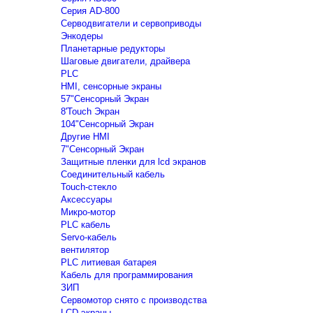
Серия AD-800
Серводвигатели и сервоприводы
Энкодеры
Планетарные редукторы
Шаговые двигатели, драйвера
PLC
HMI, сенсорные экраны
57"Сенсорный Экран
8'Touch Экран
104"Сенсорный Экран
Другие HMI
7"Сенсорный Экран
Защитные пленки для lcd экранов
Соединительный кабель
Touch-стекло
Аксессуары
Микро-мотор
PLC кабель
Servo-кабель
вентилятор
PLC литиевая батарея
Кабель для программирования
ЗИП
Сервомотор снято с производства
LCD экраны