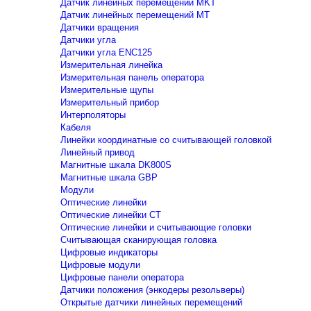
Датчик линейных перемещений MKT
Датчик линейных перемещений MT
Датчики вращения
Датчики угла
Датчики угла ENC125
Измерительная линейка
Измерительная панель оператора
Измерительные щупы
Измерительный прибор
Интерполяторы
Кабеля
Линейки координатные со считывающей головкой
Линейный привод
Магнитные шкала DK800S
Магнитные шкала GBP
Модули
Оптические линейки
Оптические линейки CT
Оптические линейки и считывающие головки
Считывающая сканирующая головка
Цифровые индикаторы
Цифровые модули
Цифровые панели оператора
Датчики положения (энкодеры резольверы)
Открытые датчики линейных перемещений