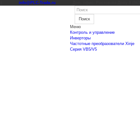
к)
info@PLC-Trade.ru
Доп. офис: Ростов-на-Дону 8 (863) 
Поиск
Меню
Контроль и управление
Инверторы
Частотные преобразователи Xinje
Cерия VB5/V5