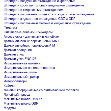
Шпиндели воздушное охлаждение и крепление
Шпиндели короткая голова и воздушное охлаждение
Шпиндели с жидкостным охлаждением
Шпиндели постоянная мощность и жидкостное охлаждение
Шпиндели жидкостное охлаждение GDZ и GDF
Шпиндели постоянный момент и жидкостное охлаждение
Фильтры
Оптические линейки и энкодеры
Аксессуары к датчиками и линейкам
Датчик линейных перемещений MKT
Датчик линейных перемещений MT
Датчики вращения
Датчики угла
Датчики угла ENC125
Измерительная линейка
Измерительная панель оператора
Измерительные щупы
Измерительный прибор
Интерполяторы
Кабеля
Линейки координатные со считывающей головкой
Линейный привод
Магнитные шкала DK800S
Магнитные шкала GBP
Модули