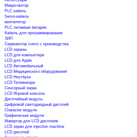
Микро-мотор
PLC кабель
Servo-кабель
вентилятор
PLC литиевая батарея
Кабель для программирования
ЗИП
Сервомотор снято с производства
LCD экраны
LCD для компьютера
LCD для Apple
LCD Автомобильный
LCD Медицинского оборудования
LCD Ноутбука
LCD Телевизора
Сенсорный экран
LCD Игровой консоли
Дисплейный модуль
Цифровой светодиодный дисплей
Сharacter модули
Графические модули
Инвертор для LCD дисплеев
LCD экран для injection machine
LCD дисплей