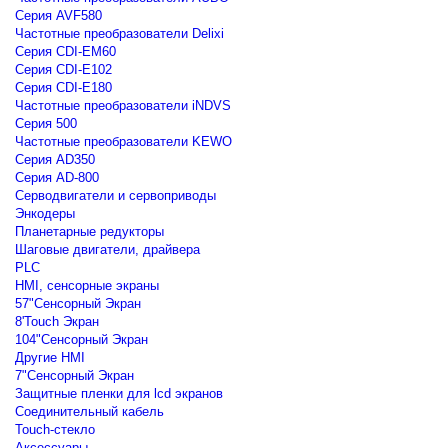
Серия AVF580
Частотные преобразователи Delixi
Серия CDI-EM60
Серия CDI-E102
Серия CDI-E180
Частотные преобразователи iNDVS
Серия 500
Частотные преобразователи KEWO
Серия AD350
Серия AD-800
Серводвигатели и сервоприводы
Энкодеры
Планетарные редукторы
Шаговые двигатели, драйвера
PLC
HMI, сенсорные экраны
57"Сенсорный Экран
8'Touch Экран
104"Сенсорный Экран
Другие HMI
7"Сенсорный Экран
Защитные пленки для lcd экранов
Соединительный кабель
Touch-стекло
Аксессуары