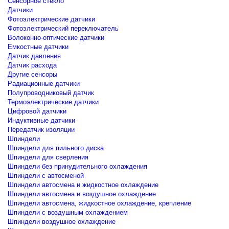
Сенсорное стекло
Датчики
Фотоэлектрические датчики
Фотоэлектрический переключатель
Волоконно-оптические датчики
Емкостные датчики
Датчик давления
Датчик расхода
Другие сенсоры
Радиационные датчики
Полупроводниковый датчик
Термоэлектрические датчики
Цифровой датчики
Индуктивные датчики
Передатчик изоляции
Шпиндели
Шпиндели для пильного диска
Шпиндели для сверления
Шпиндели без принудительного охлаждения
Шпиндели с автосменой
Шпиндели автосмена и жидкостное охлаждение
Шпиндели автосмена и воздушное охлаждение
Шпиндели автосмена, жидкостное охлаждение, крепление
Шпиндели с воздушным охлаждением
Шпиндели воздушное охлаждение