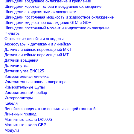
Шпиндели воздушное охлаждение и крепление
Шпиндели короткая голова и воздушное охлаждение
Шпиндели с жидкостным охлаждением
Шпиндели постоянная мощность и жидкостное охлаждение
Шпиндели жидкостное охлаждение GDZ и GDF
Шпиндели постоянный момент и жидкостное охлаждение
Фильтры
Оптические линейки и энкодеры
Аксессуары к датчиками и линейкам
Датчик линейных перемещений MKT
Датчик линейных перемещений MT
Датчики вращения
Датчики угла
Датчики угла ENC125
Измерительная линейка
Измерительная панель оператора
Измерительные щупы
Измерительный прибор
Интерполяторы
Кабеля
Линейки координатные со считывающей головкой
Линейный привод
Магнитные шкала DK800S
Магнитные шкала GBP
Модули