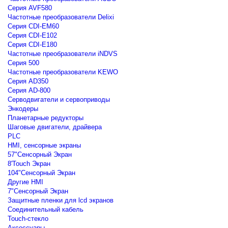
Серия AVF580
Частотные преобразователи Delixi
Серия CDI-EM60
Серия CDI-E102
Серия CDI-E180
Частотные преобразователи iNDVS
Серия 500
Частотные преобразователи KEWO
Серия AD350
Серия AD-800
Серводвигатели и сервоприводы
Энкодеры
Планетарные редукторы
Шаговые двигатели, драйвера
PLC
HMI, сенсорные экраны
57"Сенсорный Экран
8'Touch Экран
104"Сенсорный Экран
Другие HMI
7"Сенсорный Экран
Защитные пленки для lcd экранов
Соединительный кабель
Touch-стекло
Аксессуары