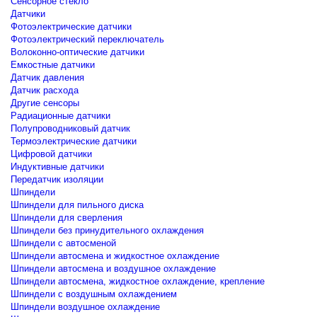
Сенсорное стекло
Датчики
Фотоэлектрические датчики
Фотоэлектрический переключатель
Волоконно-оптические датчики
Емкостные датчики
Датчик давления
Датчик расхода
Другие сенсоры
Радиационные датчики
Полупроводниковый датчик
Термоэлектрические датчики
Цифровой датчики
Индуктивные датчики
Передатчик изоляции
Шпиндели
Шпиндели для пильного диска
Шпиндели для сверления
Шпиндели без принудительного охлаждения
Шпиндели с автосменой
Шпиндели автосмена и жидкостное охлаждение
Шпиндели автосмена и воздушное охлаждение
Шпиндели автосмена, жидкостное охлаждение, крепление
Шпиндели с воздушным охлаждением
Шпиндели воздушное охлаждение