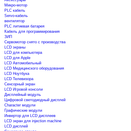
Микро-мотор
PLC кабель
Servo-кабель
вентилятор
PLC литиевая батарея
Кабель для программирования
ЗИП
Сервомотор снято с производства
LCD экраны
LCD для компьютера
LCD для Apple
LCD Автомобильный
LCD Медицинского оборудования
LCD Ноутбука
LCD Телевизора
Сенсорный экран
LCD Игровой консоли
Дисплейный модуль
Цифровой светодиодный дисплей
Сharacter модули
Графические модули
Инвертор для LCD дисплеев
LCD экран для injection machine
LCD дисплей