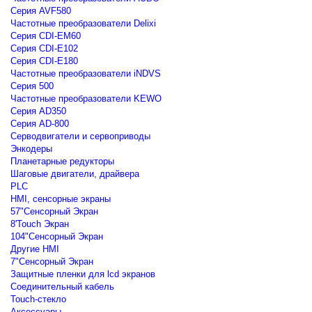
Серия AVF580
Частотные преобразователи Delixi
Серия CDI-EM60
Серия CDI-E102
Серия CDI-E180
Частотные преобразователи iNDVS
Серия 500
Частотные преобразователи KEWO
Серия AD350
Серия AD-800
Серводвигатели и сервоприводы
Энкодеры
Планетарные редукторы
Шаговые двигатели, драйвера
PLC
HMI, сенсорные экраны
57"Сенсорный Экран
8'Touch Экран
104"Сенсорный Экран
Другие HMI
7"Сенсорный Экран
Защитные пленки для lcd экранов
Соединительный кабель
Touch-стекло
Аксессуары