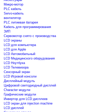
Микро-мотор
PLC кабель
Servo-кабель
вентилятор
PLC литиевая батарея
Кабель для программирования
ЗИП
Сервомотор снято с производства
LCD экраны
LCD для компьютера
LCD для Apple
LCD Автомобильный
LCD Медицинского оборудования
LCD Ноутбука
LCD Телевизора
Сенсорный экран
LCD Игровой консоли
Дисплейный модуль
Цифровой светодиодный дисплей
Сharacter модули
Графические модули
Инвертор для LCD дисплеев
LCD экран для injection machine
LCD дисплей