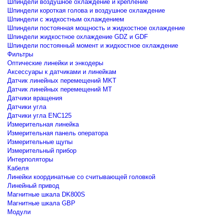
Шпиндели воздушное охлаждение и крепление
Шпиндели короткая голова и воздушное охлаждение
Шпиндели с жидкостным охлаждением
Шпиндели постоянная мощность и жидкостное охлаждение
Шпиндели жидкостное охлаждение GDZ и GDF
Шпиндели постоянный момент и жидкостное охлаждение
Фильтры
Оптические линейки и энкодеры
Аксессуары к датчиками и линейкам
Датчик линейных перемещений MKT
Датчик линейных перемещений MT
Датчики вращения
Датчики угла
Датчики угла ENC125
Измерительная линейка
Измерительная панель оператора
Измерительные щупы
Измерительный прибор
Интерполяторы
Кабеля
Линейки координатные со считывающей головкой
Линейный привод
Магнитные шкала DK800S
Магнитные шкала GBP
Модули