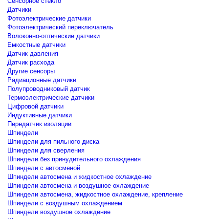
Сенсорное стекло
Датчики
Фотоэлектрические датчики
Фотоэлектрический переключатель
Волоконно-оптические датчики
Емкостные датчики
Датчик давления
Датчик расхода
Другие сенсоры
Радиационные датчики
Полупроводниковый датчик
Термоэлектрические датчики
Цифровой датчики
Индуктивные датчики
Передатчик изоляции
Шпиндели
Шпиндели для пильного диска
Шпиндели для сверления
Шпиндели без принудительного охлаждения
Шпиндели с автосменой
Шпиндели автосмена и жидкостное охлаждение
Шпиндели автосмена и воздушное охлаждение
Шпиндели автосмена, жидкостное охлаждение, крепление
Шпиндели с воздушным охлаждением
Шпиндели воздушное охлаждение