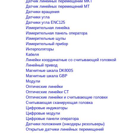
Датчик линейных перемещений MKT
Датчик линейных перемещений MT
Датчики вращения
Датчики угла
Датчики угла ENC125
Измерительная линейка
Измерительная панель оператора
Измерительные щупы
Измерительный прибор
Интерполяторы
Кабеля
Линейки координатные со считывающей головкой
Линейный привод
Магнитные шкала DK800S
Магнитные шкала GBP
Модули
Оптические линейки
Оптические линейки CT
Оптические линейки и считывающие головки
Считывающая сканирующая головка
Цифровые индикаторы
Цифровые модули
Цифровые панели оператора
Датчики положения (энкодеры резольверы)
Открытые датчики линейных перемещений