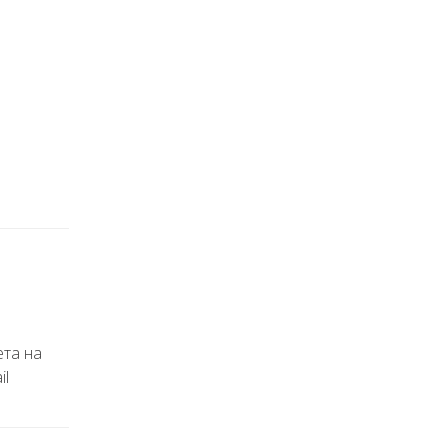
ета на
il