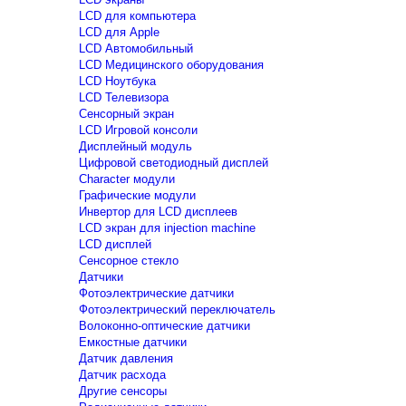
LCD для компьютера
LCD для Apple
LCD Автомобильный
LCD Медицинского оборудования
LCD Ноутбука
LCD Телевизора
Сенсорный экран
LCD Игровой консоли
Дисплейный модуль
Цифровой светодиодный дисплей
Сharacter модули
Графические модули
Инвертор для LCD дисплеев
LCD экран для injection machine
LCD дисплей
Сенсорное стекло
Датчики
Фотоэлектрические датчики
Фотоэлектрический переключатель
Волоконно-оптические датчики
Емкостные датчики
Датчик давления
Датчик расхода
Другие сенсоры