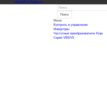
к)
info@PLC-Trade.ru
Доп. офис: Ростов-на-Дону 8 (863) 
Поиск
Меню
Контроль и управление
Инверторы
Частотные преобразователи Xinje
Cерия VB5/V5