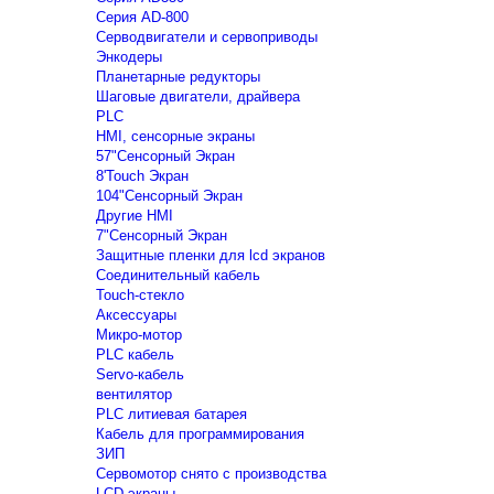
Серия AD-800
Серводвигатели и сервоприводы
Энкодеры
Планетарные редукторы
Шаговые двигатели, драйвера
PLC
HMI, сенсорные экраны
57"Сенсорный Экран
8'Touch Экран
104"Сенсорный Экран
Другие HMI
7"Сенсорный Экран
Защитные пленки для lcd экранов
Соединительный кабель
Touch-стекло
Аксессуары
Микро-мотор
PLC кабель
Servo-кабель
вентилятор
PLC литиевая батарея
Кабель для программирования
ЗИП
Сервомотор снято с производства
LCD экраны