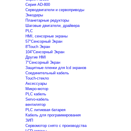
Серия AD-800
Серводвигатели и сервоприводы
Энкодеры
Планетарные редукторы
Шаговые двигатели, драйвера
PLC
HMI, сенсорные экраны
57"Сенсорный Экран
8'Touch Экран
104"Сенсорный Экран
Другие HMI
7"Сенсорный Экран
Защитные пленки для lcd экранов
Соединительный кабель
Touch-стекло
Аксессуары
Микро-мотор
PLC кабель
Servo-кабель
вентилятор
PLC литиевая батарея
Кабель для программирования
ЗИП
Сервомотор снято с производства
LCD экраны