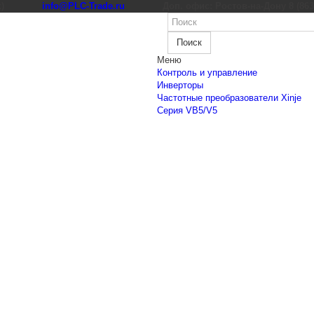
к)
info@PLC-Trade.ru
Доп. офис: Ростов-на-Дону 8 (863) 
Поиск
Меню
Контроль и управление
Инверторы
Частотные преобразователи Xinje
Cерия VB5/V5