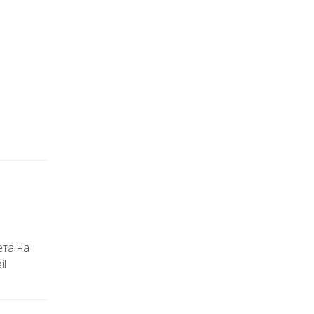
ета на
il