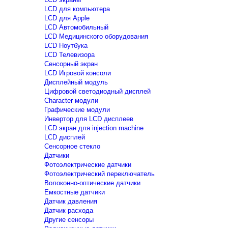
LCD для компьютера
LCD для Apple
LCD Автомобильный
LCD Медицинского оборудования
LCD Ноутбука
LCD Телевизора
Сенсорный экран
LCD Игровой консоли
Дисплейный модуль
Цифровой светодиодный дисплей
Сharacter модули
Графические модули
Инвертор для LCD дисплеев
LCD экран для injection machine
LCD дисплей
Сенсорное стекло
Датчики
Фотоэлектрические датчики
Фотоэлектрический переключатель
Волоконно-оптические датчики
Емкостные датчики
Датчик давления
Датчик расхода
Другие сенсоры