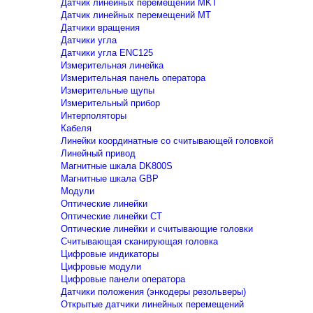
Датчик линейных перемещений MKT
Датчик линейных перемещений MT
Датчики вращения
Датчики угла
Датчики угла ENC125
Измерительная линейка
Измерительная панель оператора
Измерительные щупы
Измерительный прибор
Интерполяторы
Кабеля
Линейки координатные со считывающей головкой
Линейный привод
Магнитные шкала DK800S
Магнитные шкала GBP
Модули
Оптические линейки
Оптические линейки CT
Оптические линейки и считывающие головки
Считывающая сканирующая головка
Цифровые индикаторы
Цифровые модули
Цифровые панели оператора
Датчики положения (энкодеры резольверы)
Открытые датчики линейных перемещений