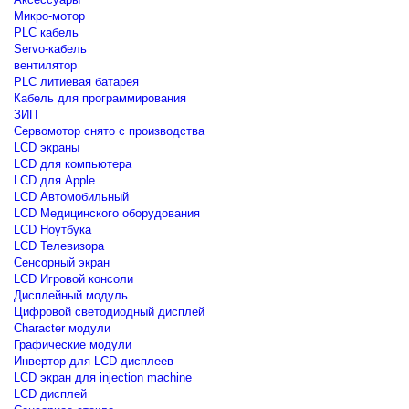
Микро-мотор
PLC кабель
Servo-кабель
вентилятор
PLC литиевая батарея
Кабель для программирования
ЗИП
Сервомотор снято с производства
LCD экраны
LCD для компьютера
LCD для Apple
LCD Автомобильный
LCD Медицинского оборудования
LCD Ноутбука
LCD Телевизора
Сенсорный экран
LCD Игровой консоли
Дисплейный модуль
Цифровой светодиодный дисплей
Сharacter модули
Графические модули
Инвертор для LCD дисплеев
LCD экран для injection machine
LCD дисплей