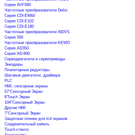
Серия AVF580
Частотные преобразователи Delixi
Серия CDI-EM60
Серия CDI-E102
Серия CDI-E180
Частотные преобразователи iNDVS
Серия 500
Частотные преобразователи KEWO
Серия AD350
Серия AD-800
Серводвигатели и сервоприводы
Энкодеры
Планетарные редукторы
Шаговые двигатели, драйвера
PLC
HMI, сенсорные экраны
57"Сенсорный Экран
8'Touch Экран
104"Сенсорный Экран
Другие HMI
7"Сенсорный Экран
Защитные пленки для lcd экранов
Соединительный кабель
Touch-стекло
Аксессуары