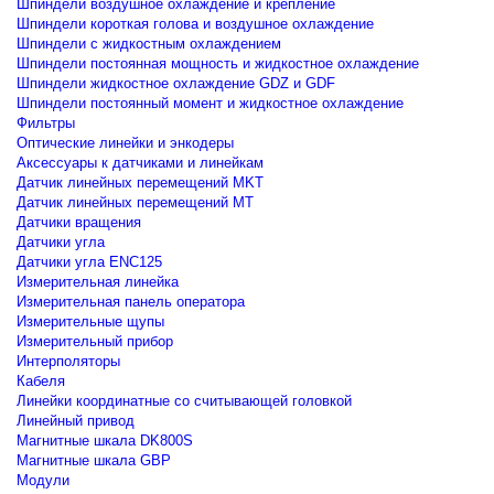
Шпиндели воздушное охлаждение и крепление
Шпиндели короткая голова и воздушное охлаждение
Шпиндели с жидкостным охлаждением
Шпиндели постоянная мощность и жидкостное охлаждение
Шпиндели жидкостное охлаждение GDZ и GDF
Шпиндели постоянный момент и жидкостное охлаждение
Фильтры
Оптические линейки и энкодеры
Аксессуары к датчиками и линейкам
Датчик линейных перемещений MKT
Датчик линейных перемещений MT
Датчики вращения
Датчики угла
Датчики угла ENC125
Измерительная линейка
Измерительная панель оператора
Измерительные щупы
Измерительный прибор
Интерполяторы
Кабеля
Линейки координатные со считывающей головкой
Линейный привод
Магнитные шкала DK800S
Магнитные шкала GBP
Модули