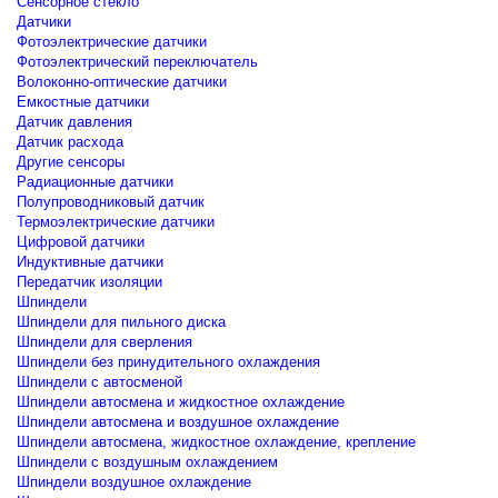
Сенсорное стекло
Датчики
Фотоэлектрические датчики
Фотоэлектрический переключатель
Волоконно-оптические датчики
Емкостные датчики
Датчик давления
Датчик расхода
Другие сенсоры
Радиационные датчики
Полупроводниковый датчик
Термоэлектрические датчики
Цифровой датчики
Индуктивные датчики
Передатчик изоляции
Шпиндели
Шпиндели для пильного диска
Шпиндели для сверления
Шпиндели без принудительного охлаждения
Шпиндели с автосменой
Шпиндели автосмена и жидкостное охлаждение
Шпиндели автосмена и воздушное охлаждение
Шпиндели автосмена, жидкостное охлаждение, крепление
Шпиндели с воздушным охлаждением
Шпиндели воздушное охлаждение