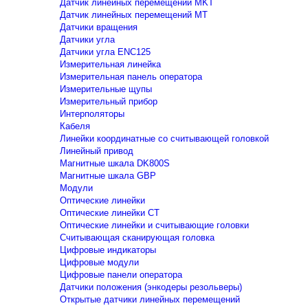
Датчик линейных перемещений MKT
Датчик линейных перемещений MT
Датчики вращения
Датчики угла
Датчики угла ENC125
Измерительная линейка
Измерительная панель оператора
Измерительные щупы
Измерительный прибор
Интерполяторы
Кабеля
Линейки координатные со считывающей головкой
Линейный привод
Магнитные шкала DK800S
Магнитные шкала GBP
Модули
Оптические линейки
Оптические линейки CT
Оптические линейки и считывающие головки
Считывающая сканирующая головка
Цифровые индикаторы
Цифровые модули
Цифровые панели оператора
Датчики положения (энкодеры резольверы)
Открытые датчики линейных перемещений