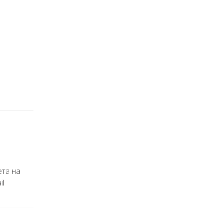
ета на
il