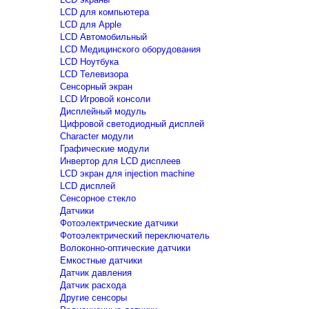
LCD для компьютера
LCD для Apple
LCD Автомобильный
LCD Медицинского оборудования
LCD Ноутбука
LCD Телевизора
Сенсорный экран
LCD Игровой консоли
Дисплейный модуль
Цифровой светодиодный дисплей
Сharacter модули
Графические модули
Инвертор для LCD дисплеев
LCD экран для injection machine
LCD дисплей
Сенсорное стекло
Датчики
Фотоэлектрические датчики
Фотоэлектрический переключатель
Волоконно-оптические датчики
Емкостные датчики
Датчик давления
Датчик расхода
Другие сенсоры