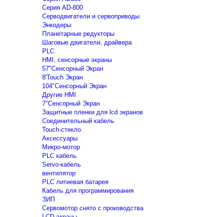
Серия AD-800
Серводвигатели и сервоприводы
Энкодеры
Планетарные редукторы
Шаговые двигатели, драйвера
PLC
HMI, сенсорные экраны
57"Сенсорный Экран
8'Touch Экран
104"Сенсорный Экран
Другие HMI
7"Сенсорный Экран
Защитные пленки для lcd экранов
Соединительный кабель
Touch-стекло
Аксессуары
Микро-мотор
PLC кабель
Servo-кабель
вентилятор
PLC литиевая батарея
Кабель для программирования
ЗИП
Сервомотор снято с производства
LCD экраны