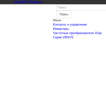
к)
info@PLC-Trade.ru
Доп. офис: Ростов-на-Дону 8 (863) 
Поиск
Меню
Контроль и управление
Инверторы
Частотные преобразователи Xinje
Cерия VB5/V5