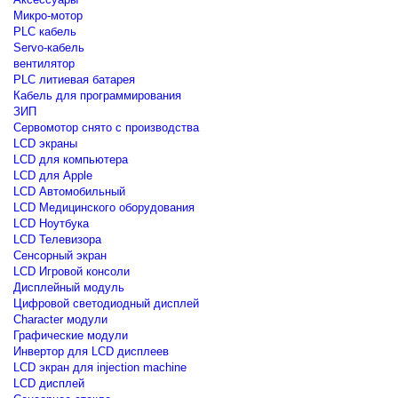
Микро-мотор
PLC кабель
Servo-кабель
вентилятор
PLC литиевая батарея
Кабель для программирования
ЗИП
Сервомотор снято с производства
LCD экраны
LCD для компьютера
LCD для Apple
LCD Автомобильный
LCD Медицинского оборудования
LCD Ноутбука
LCD Телевизора
Сенсорный экран
LCD Игровой консоли
Дисплейный модуль
Цифровой светодиодный дисплей
Сharacter модули
Графические модули
Инвертор для LCD дисплеев
LCD экран для injection machine
LCD дисплей