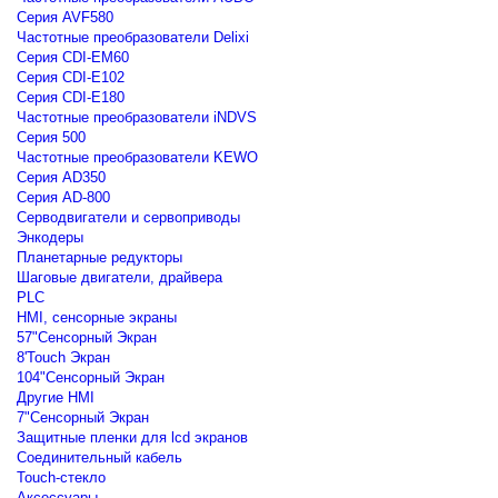
Серия AVF580
Частотные преобразователи Delixi
Серия CDI-EM60
Серия CDI-E102
Серия CDI-E180
Частотные преобразователи iNDVS
Серия 500
Частотные преобразователи KEWO
Серия AD350
Серия AD-800
Серводвигатели и сервоприводы
Энкодеры
Планетарные редукторы
Шаговые двигатели, драйвера
PLC
HMI, сенсорные экраны
57"Сенсорный Экран
8'Touch Экран
104"Сенсорный Экран
Другие HMI
7"Сенсорный Экран
Защитные пленки для lcd экранов
Соединительный кабель
Touch-стекло
Аксессуары