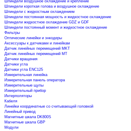
Шпиндели воздушное охлаждение и крепление
Шпиндели короткая голова и воздушное охлаждение
Шпиндели с жидкостным охлаждением
Шпиндели постоянная мощность и жидкостное охлаждение
Шпиндели жидкостное охлаждение GDZ и GDF
Шпиндели постоянный момент и жидкостное охлаждение
Фильтры
Оптические линейки и энкодеры
Аксессуары к датчиками и линейкам
Датчик линейных перемещений MKT
Датчик линейных перемещений MT
Датчики вращения
Датчики угла
Датчики угла ENC125
Измерительная линейка
Измерительная панель оператора
Измерительные щупы
Измерительный прибор
Интерполяторы
Кабеля
Линейки координатные со считывающей головкой
Линейный привод
Магнитные шкала DK800S
Магнитные шкала GBP
Модули