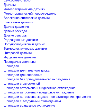
Сенсорное стекло
Датчики
Фотоэлектрические датчики
Фотоэлектрический переключатель
Волоконно-оптические датчики
Емкостные датчики
Датчик давления
Датчик расхода
Другие сенсоры
Радиационные датчики
Полупроводниковый датчик
Термоэлектрические датчики
Цифровой датчики
Индуктивные датчики
Передатчик изоляции
Шпиндели
Шпиндели для пильного диска
Шпиндели для сверления
Шпиндели без принудительного охлаждения
Шпиндели с автосменой
Шпиндели автосмена и жидкостное охлаждение
Шпиндели автосмена и воздушное охлаждение
Шпиндели автосмена, жидкостное охлаждение, крепление
Шпиндели с воздушным охлаждением
Шпиндели воздушное охлаждение