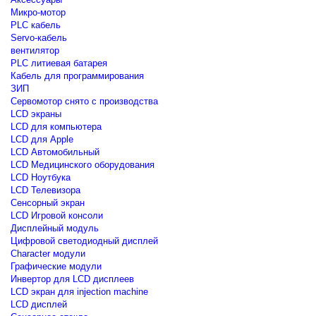
Микро-мотор
PLC кабель
Servo-кабель
вентилятор
PLC литиевая батарея
Кабель для программирования
ЗИП
Сервомотор снято с производства
LCD экраны
LCD для компьютера
LCD для Apple
LCD Автомобильный
LCD Медицинского оборудования
LCD Ноутбука
LCD Телевизора
Сенсорный экран
LCD Игровой консоли
Дисплейный модуль
Цифровой светодиодный дисплей
Сharacter модули
Графические модули
Инвертор для LCD дисплеев
LCD экран для injection machine
LCD дисплей