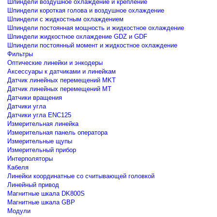
Шпиндели воздушное охлаждение и крепление
Шпиндели короткая голова и воздушное охлаждение
Шпиндели с жидкостным охлаждением
Шпиндели постоянная мощность и жидкостное охлаждение
Шпиндели жидкостное охлаждение GDZ и GDF
Шпиндели постоянный момент и жидкостное охлаждение
Фильтры
Оптические линейки и энкодеры
Аксессуары к датчиками и линейкам
Датчик линейных перемещений MKT
Датчик линейных перемещений MT
Датчики вращения
Датчики угла
Датчики угла ENC125
Измерительная линейка
Измерительная панель оператора
Измерительные щупы
Измерительный прибор
Интерполяторы
Кабеля
Линейки координатные со считывающей головкой
Линейный привод
Магнитные шкала DK800S
Магнитные шкала GBP
Модули