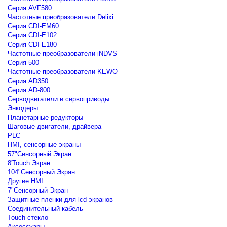
Серия AVF580
Частотные преобразователи Delixi
Серия CDI-EM60
Серия CDI-E102
Серия CDI-E180
Частотные преобразователи iNDVS
Серия 500
Частотные преобразователи KEWO
Серия AD350
Серия AD-800
Серводвигатели и сервоприводы
Энкодеры
Планетарные редукторы
Шаговые двигатели, драйвера
PLC
HMI, сенсорные экраны
57"Сенсорный Экран
8'Touch Экран
104"Сенсорный Экран
Другие HMI
7"Сенсорный Экран
Защитные пленки для lcd экранов
Соединительный кабель
Touch-стекло
Аксессуары