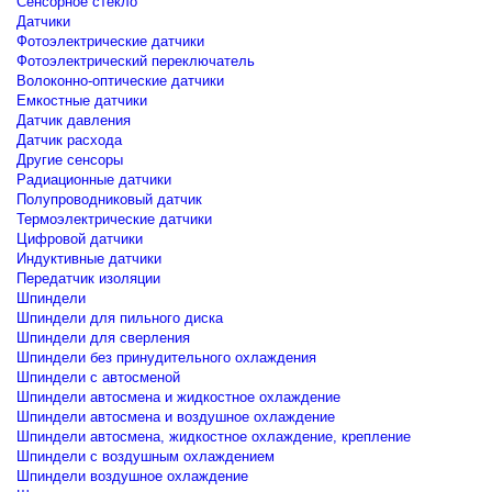
Сенсорное стекло
Датчики
Фотоэлектрические датчики
Фотоэлектрический переключатель
Волоконно-оптические датчики
Емкостные датчики
Датчик давления
Датчик расхода
Другие сенсоры
Радиационные датчики
Полупроводниковый датчик
Термоэлектрические датчики
Цифровой датчики
Индуктивные датчики
Передатчик изоляции
Шпиндели
Шпиндели для пильного диска
Шпиндели для сверления
Шпиндели без принудительного охлаждения
Шпиндели с автосменой
Шпиндели автосмена и жидкостное охлаждение
Шпиндели автосмена и воздушное охлаждение
Шпиндели автосмена, жидкостное охлаждение, крепление
Шпиндели с воздушным охлаждением
Шпиндели воздушное охлаждение