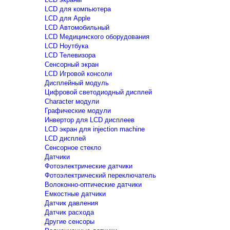
LCD для компьютера
LCD для Apple
LCD Автомобильный
LCD Медицинского оборудования
LCD Ноутбука
LCD Телевизора
Сенсорный экран
LCD Игровой консоли
Дисплейный модуль
Цифровой светодиодный дисплей
Сharacter модули
Графические модули
Инвертор для LCD дисплеев
LCD экран для injection machine
LCD дисплей
Сенсорное стекло
Датчики
Фотоэлектрические датчики
Фотоэлектрический переключатель
Волоконно-оптические датчики
Емкостные датчики
Датчик давления
Датчик расхода
Другие сенсоры