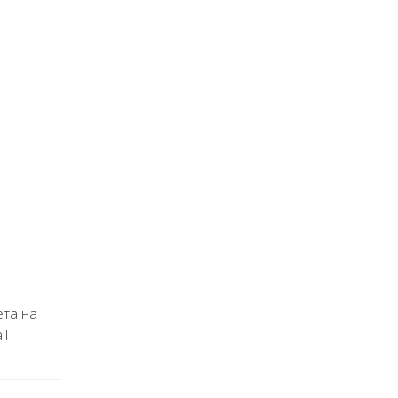
ета на
il