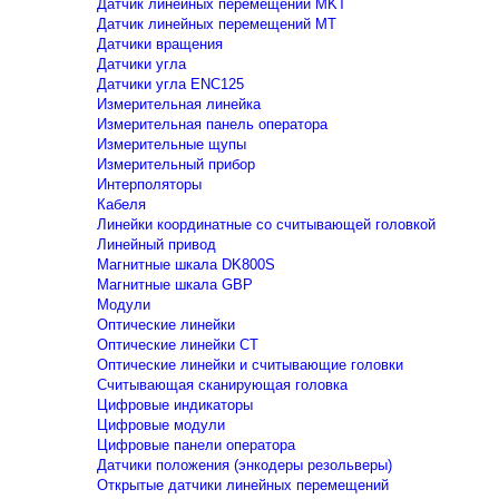
Датчик линейных перемещений MKT
Датчик линейных перемещений MT
Датчики вращения
Датчики угла
Датчики угла ENC125
Измерительная линейка
Измерительная панель оператора
Измерительные щупы
Измерительный прибор
Интерполяторы
Кабеля
Линейки координатные со считывающей головкой
Линейный привод
Магнитные шкала DK800S
Магнитные шкала GBP
Модули
Оптические линейки
Оптические линейки CT
Оптические линейки и считывающие головки
Считывающая сканирующая головка
Цифровые индикаторы
Цифровые модули
Цифровые панели оператора
Датчики положения (энкодеры резольверы)
Открытые датчики линейных перемещений