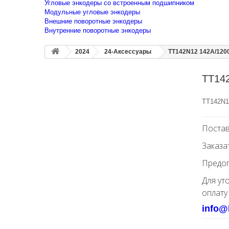
Угловые энкодеры со встроенным подшипником
Модульные угловые энкодеры
Внешние поворотные энкодеры
Внутренние поворотные энкодеры
2024
24-Аксессуары
TT142N12 142A/120
TT14
TT142N1
Постав
Заказа
Предоп
Для ут
оплату
info@