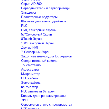
Серия AD-800
Серводвигатели и сервоприводы
Энкодеры
Планетарные редукторы
Шаговые двигатели, драйвера
PLC
HMI, сенсорные экраны
57"Сенсорный Экран
8'Touch Экран
104"Сенсорный Экран
Другие HMI
7"Сенсорный Экран
Защитные пленки для lcd экранов
Соединительный кабель
Touch-стекло
Аксессуары
Микро-мотор
PLC кабель
Servo-кабель
вентилятор
PLC литиевая батарея
Кабель для программирования
ЗИП
Сервомотор снято с производства
LCD экраны