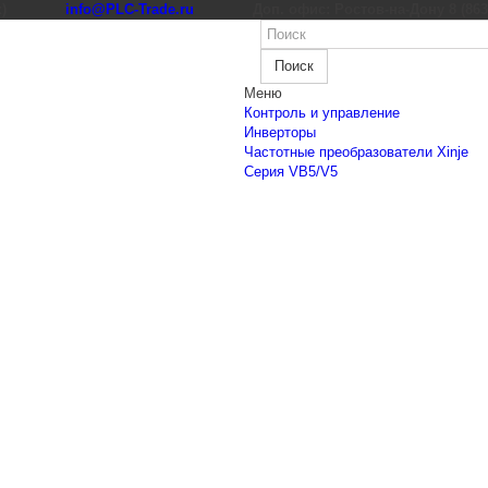
к)
info@PLC-Trade.ru
Доп. офис: Ростов-на-Дону 8 (863) 
Поиск
Меню
Контроль и управление
Инверторы
Частотные преобразователи Xinje
Cерия VB5/V5