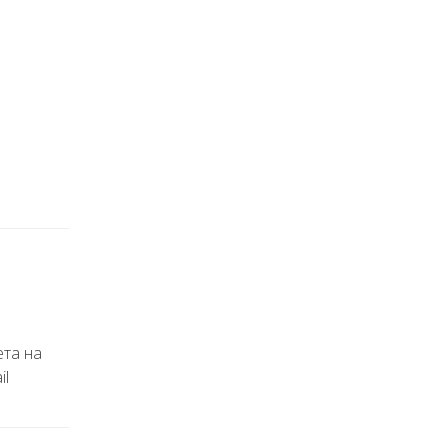
ета на
il