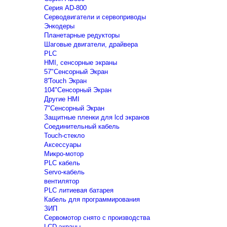
Серия AD-800
Серводвигатели и сервоприводы
Энкодеры
Планетарные редукторы
Шаговые двигатели, драйвера
PLC
HMI, сенсорные экраны
57"Сенсорный Экран
8'Touch Экран
104"Сенсорный Экран
Другие HMI
7"Сенсорный Экран
Защитные пленки для lcd экранов
Соединительный кабель
Touch-стекло
Аксессуары
Микро-мотор
PLC кабель
Servo-кабель
вентилятор
PLC литиевая батарея
Кабель для программирования
ЗИП
Сервомотор снято с производства
LCD экраны