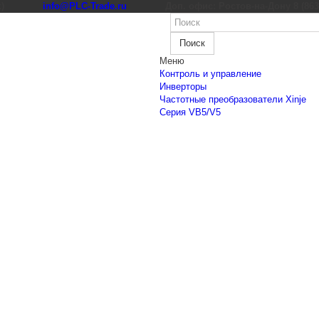
к)
info@PLC-Trade.ru
Доп. офис: Ростов-на-Дону 8 (863) 
Поиск
Меню
Контроль и управление
Инверторы
Частотные преобразователи Xinje
Cерия VB5/V5