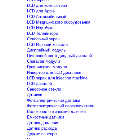
LCD для компьютера
LCD для Apple
LCD Автомобильный
LCD Медицинского оборудования
LCD Ноутбука
LCD Телевизора
Сенсорный экран
LCD Игровой консоли
Дисплейный модуль
Цифровой светодиодный дисплей
Сharacter модули
Графические модули
Инвертор для LCD дисплеев
LCD экран для injection machine
LCD дисплей
Сенсорное стекло
Датчики
Фотоэлектрические датчики
Фотоэлектрический переключатель
Волоконно-оптические датчики
Емкостные датчики
Датчик давления
Датчик расхода
Другие сенсоры