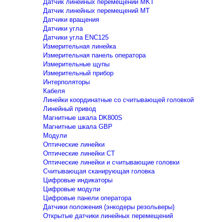
Датчик линейных перемещений MKT
Датчик линейных перемещений MT
Датчики вращения
Датчики угла
Датчики угла ENC125
Измерительная линейка
Измерительная панель оператора
Измерительные щупы
Измерительный прибор
Интерполяторы
Кабеля
Линейки координатные со считывающей головкой
Линейный привод
Магнитные шкала DK800S
Магнитные шкала GBP
Модули
Оптические линейки
Оптические линейки CT
Оптические линейки и считывающие головки
Считывающая сканирующая головка
Цифровые индикаторы
Цифровые модули
Цифровые панели оператора
Датчики положения (энкодеры резольверы)
Открытые датчики линейных перемещений