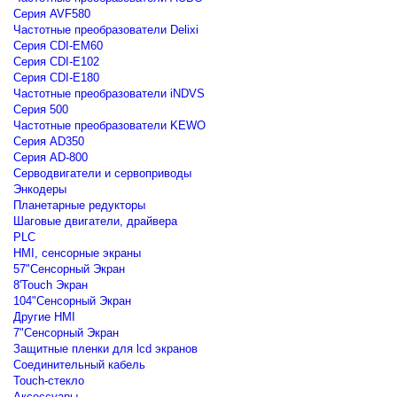
Серия AVF580
Частотные преобразователи Delixi
Серия CDI-EM60
Серия CDI-E102
Серия CDI-E180
Частотные преобразователи iNDVS
Серия 500
Частотные преобразователи KEWO
Серия AD350
Серия AD-800
Серводвигатели и сервоприводы
Энкодеры
Планетарные редукторы
Шаговые двигатели, драйвера
PLC
HMI, сенсорные экраны
57"Сенсорный Экран
8'Touch Экран
104"Сенсорный Экран
Другие HMI
7"Сенсорный Экран
Защитные пленки для lcd экранов
Соединительный кабель
Touch-стекло
Аксессуары