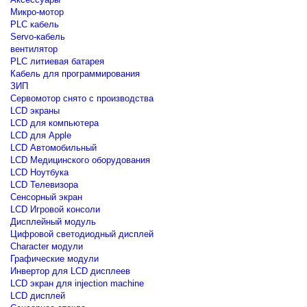
Микро-мотор
PLC кабель
Servo-кабель
вентилятор
PLC литиевая батарея
Кабель для программирования
ЗИП
Сервомотор снято с производства
LCD экраны
LCD для компьютера
LCD для Apple
LCD Автомобильный
LCD Медицинского оборудования
LCD Ноутбука
LCD Телевизора
Сенсорный экран
LCD Игровой консоли
Дисплейный модуль
Цифровой светодиодный дисплей
Сharacter модули
Графические модули
Инвертор для LCD дисплеев
LCD экран для injection machine
LCD дисплей