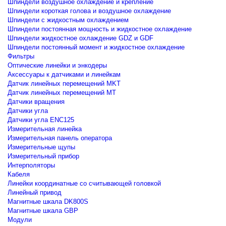
Шпиндели воздушное охлаждение и крепление
Шпиндели короткая голова и воздушное охлаждение
Шпиндели с жидкостным охлаждением
Шпиндели постоянная мощность и жидкостное охлаждение
Шпиндели жидкостное охлаждение GDZ и GDF
Шпиндели постоянный момент и жидкостное охлаждение
Фильтры
Оптические линейки и энкодеры
Аксессуары к датчиками и линейкам
Датчик линейных перемещений MKT
Датчик линейных перемещений MT
Датчики вращения
Датчики угла
Датчики угла ENC125
Измерительная линейка
Измерительная панель оператора
Измерительные щупы
Измерительный прибор
Интерполяторы
Кабеля
Линейки координатные со считывающей головкой
Линейный привод
Магнитные шкала DK800S
Магнитные шкала GBP
Модули