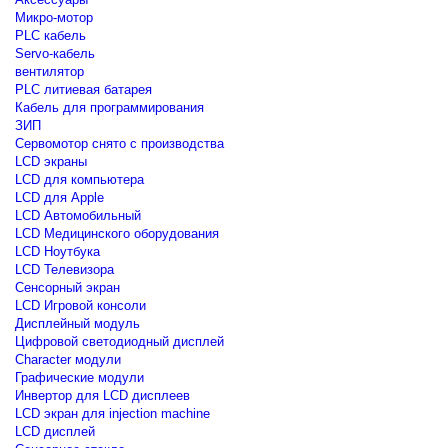
Микро-мотор
PLC кабель
Servo-кабель
вентилятор
PLC литиевая батарея
Кабель для программирования
ЗИП
Сервомотор снято с производства
LCD экраны
LCD для компьютера
LCD для Apple
LCD Автомобильный
LCD Медицинского оборудования
LCD Ноутбука
LCD Телевизора
Сенсорный экран
LCD Игровой консоли
Дисплейный модуль
Цифровой светодиодный дисплей
Сharacter модули
Графические модули
Инвертор для LCD дисплеев
LCD экран для injection machine
LCD дисплей