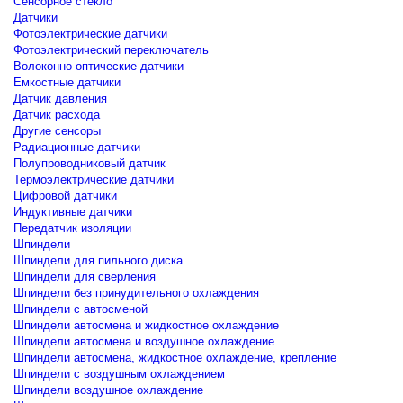
Сенсорное стекло
Датчики
Фотоэлектрические датчики
Фотоэлектрический переключатель
Волоконно-оптические датчики
Емкостные датчики
Датчик давления
Датчик расхода
Другие сенсоры
Радиационные датчики
Полупроводниковый датчик
Термоэлектрические датчики
Цифровой датчики
Индуктивные датчики
Передатчик изоляции
Шпиндели
Шпиндели для пильного диска
Шпиндели для сверления
Шпиндели без принудительного охлаждения
Шпиндели с автосменой
Шпиндели автосмена и жидкостное охлаждение
Шпиндели автосмена и воздушное охлаждение
Шпиндели автосмена, жидкостное охлаждение, крепление
Шпиндели с воздушным охлаждением
Шпиндели воздушное охлаждение