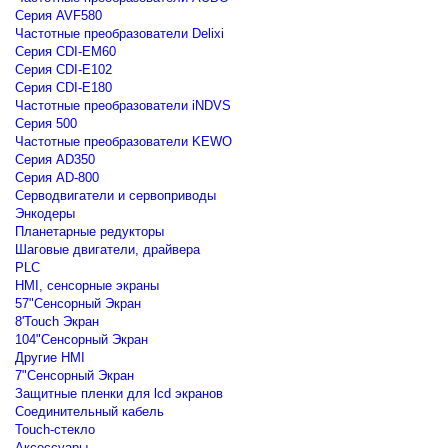
Серия AVF580
Частотные преобразователи Delixi
Серия CDI-EM60
Серия CDI-E102
Серия CDI-E180
Частотные преобразователи iNDVS
Серия 500
Частотные преобразователи KEWO
Серия AD350
Серия AD-800
Серводвигатели и сервоприводы
Энкодеры
Планетарные редукторы
Шаговые двигатели, драйвера
PLC
HMI, сенсорные экраны
57"Сенсорный Экран
8'Touch Экран
104"Сенсорный Экран
Другие HMI
7"Сенсорный Экран
Защитные пленки для lcd экранов
Соединительный кабель
Touch-стекло
Аксессуары