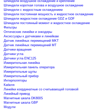
Шпиндели воздушное охлаждение и крепление
Шпиндели короткая голова и воздушное охлаждение
Шпиндели с жидкостным охлаждением
Шпиндели постоянная мощность и жидкостное охлаждение
Шпиндели жидкостное охлаждение GDZ и GDF
Шпиндели постоянный момент и жидкостное охлаждение
Фильтры
Оптические линейки и энкодеры
Аксессуары к датчиками и линейкам
Датчик линейных перемещений MKT
Датчик линейных перемещений MT
Датчики вращения
Датчики угла
Датчики угла ENC125
Измерительная линейка
Измерительная панель оператора
Измерительные щупы
Измерительный прибор
Интерполяторы
Кабеля
Линейки координатные со считывающей головкой
Линейный привод
Магнитные шкала DK800S
Магнитные шкала GBP
Модули