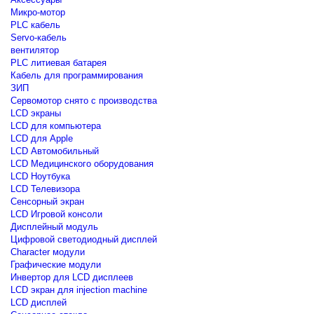
Микро-мотор
PLC кабель
Servo-кабель
вентилятор
PLC литиевая батарея
Кабель для программирования
ЗИП
Сервомотор снято с производства
LCD экраны
LCD для компьютера
LCD для Apple
LCD Автомобильный
LCD Медицинского оборудования
LCD Ноутбука
LCD Телевизора
Сенсорный экран
LCD Игровой консоли
Дисплейный модуль
Цифровой светодиодный дисплей
Сharacter модули
Графические модули
Инвертор для LCD дисплеев
LCD экран для injection machine
LCD дисплей