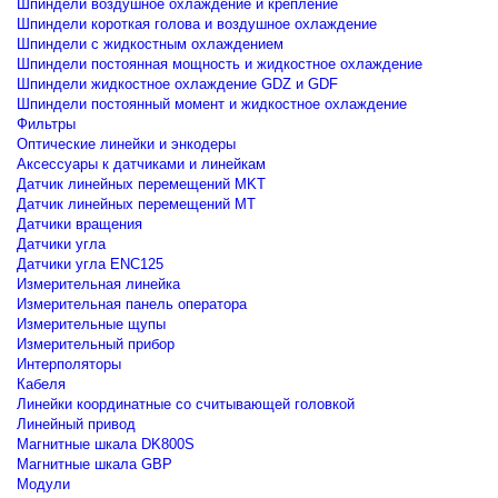
Шпиндели воздушное охлаждение и крепление
Шпиндели короткая голова и воздушное охлаждение
Шпиндели с жидкостным охлаждением
Шпиндели постоянная мощность и жидкостное охлаждение
Шпиндели жидкостное охлаждение GDZ и GDF
Шпиндели постоянный момент и жидкостное охлаждение
Фильтры
Оптические линейки и энкодеры
Аксессуары к датчиками и линейкам
Датчик линейных перемещений MKT
Датчик линейных перемещений MT
Датчики вращения
Датчики угла
Датчики угла ENC125
Измерительная линейка
Измерительная панель оператора
Измерительные щупы
Измерительный прибор
Интерполяторы
Кабеля
Линейки координатные со считывающей головкой
Линейный привод
Магнитные шкала DK800S
Магнитные шкала GBP
Модули