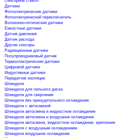
Сенсорное стекло
Датчики
Фотоэлектрические датчики
Фотоэлектрический переключатель
Волоконно-оптические датчики
Емкостные датчики
Датчик давления
Датчик расхода
Другие сенсоры
Радиационные датчики
Полупроводниковый датчик
Термоэлектрические датчики
Цифровой датчики
Индуктивные датчики
Передатчик изоляции
Шпиндели
Шпиндели для пильного диска
Шпиндели для сверления
Шпиндели без принудительного охлаждения
Шпиндели с автосменой
Шпиндели автосмена и жидкостное охлаждение
Шпиндели автосмена и воздушное охлаждение
Шпиндели автосмена, жидкостное охлаждение, крепление
Шпиндели с воздушным охлаждением
Шпиндели воздушное охлаждение