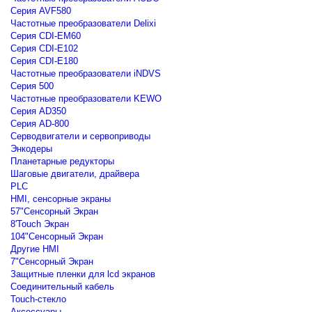
Серия AVF580
Частотные преобразователи Delixi
Серия CDI-EM60
Серия CDI-E102
Серия CDI-E180
Частотные преобразователи iNDVS
Серия 500
Частотные преобразователи KEWO
Серия AD350
Серия AD-800
Серводвигатели и сервоприводы
Энкодеры
Планетарные редукторы
Шаговые двигатели, драйвера
PLC
HMI, сенсорные экраны
57"Сенсорный Экран
8'Touch Экран
104"Сенсорный Экран
Другие HMI
7"Сенсорный Экран
Защитные пленки для lcd экранов
Соединительный кабель
Touch-стекло
Аксессуары